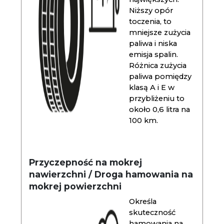
Niższy opór
toczenia, to
mniejsze zużycia
paliwa i niska
emisja spalin.
Różnica zużycia
paliwa pomiędzy
klasą A i E w
przybliżeniu to
około 0,6 litra na
100 km.
Przyczepność na mokrej
nawierzchni / Droga hamowania na
mokrej powierzchni
Określa
skuteczność
hamowania na