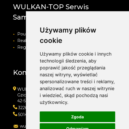
WULKAN-TOP Serwis
Samochodowy
Używamy plików
-
Pouczenie o prawie do odstapienia od umowy
cookie
-
Realizacja zamówienia i formy płatności
-
Regulamin i Polityka prywatności
Używamy plików cookie i innych
technologii śledzenia, aby
poprawić jakość przeglądania
Kontakt
naszej witryny, wyświetlać
spersonalizowane treści i reklamy,
analizować ruch w naszej witrynie
WULKAN-TOP Serwis Samochodowy
Gzichowska 108
i wiedzieć, skąd pochodzą nasi
42-504 Będzin
użytkownicy.
322692033
501410313
Zgoda
wulkan-top@wp.pl
Odmawiam