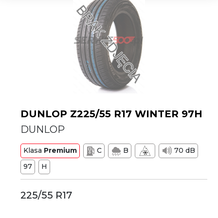
DUNLOP Z225/55 R17 WINTER 97H
DUNLOP
Klasa
Premium
C
B
70 dB
97
H
225/55 R17