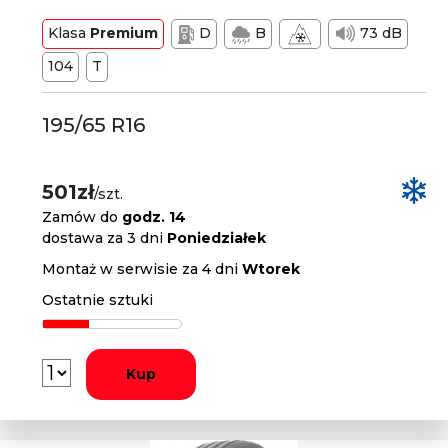
Klasa
Premium
D
B
73 dB
104
T
195/65 R16
501zł
/szt.
Zamów do
godz. 14
dostawa za 3 dni
Poniedziałek
Montaż w serwisie za 4 dni
Wtorek
Ostatnie sztuki
Kup