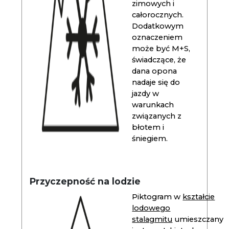
zimowych i
całorocznych.
Dodatkowym
oznaczeniem
może być M+S,
świadczące, że
dana opona
nadaje się do
jazdy w
warunkach
związanych z
błotem i
śniegiem.
Przyczepność na lodzie
Piktogram w
kształcie
lodowego
stalagmitu
umieszczany