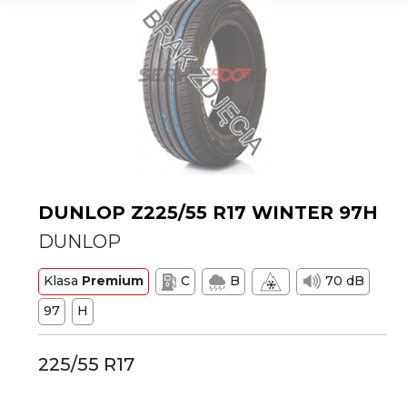
DUNLOP Z225/55 R17 WINTER 97H
DUNLOP
Klasa
Premium
C
B
70 dB
97
H
225/55 R17