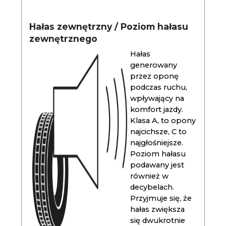
Hałas zewnętrzny / Poziom hałasu
zewnętrznego
Hałas
generowany
przez oponę
podczas ruchu,
wpływający na
komfort jazdy.
Klasa A, to opony
najcichsze, C to
najgłośniejsze.
Poziom hałasu
podawany jest
również w
decybelach.
Przyjmuje się, że
hałas zwiększa
się dwukrotnie