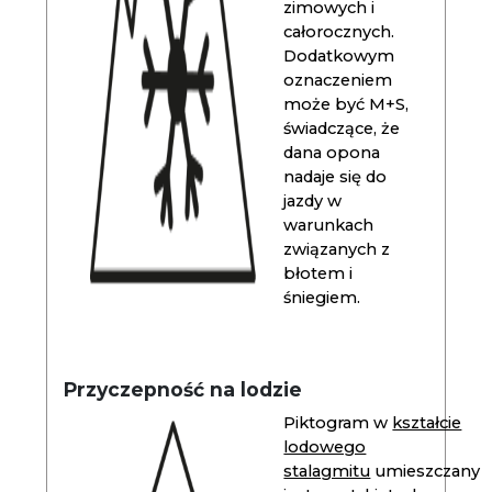
zimowych i
całorocznych.
Dodatkowym
oznaczeniem
może być M+S,
świadczące, że
dana opona
nadaje się do
jazdy w
warunkach
związanych z
błotem i
śniegiem.
Przyczepność na lodzie
Piktogram w
kształcie
lodowego
stalagmitu
umieszczany