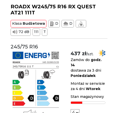
ROADX W245/75 R16 RX QUEST
AT21 111T
Klasa
Budżetowa
D
D
72 dB
111
T
245/75 R16
437 zł
/szt.
Zamów do
godz.
14
dostawa za 3 dni
Poniedziałek
Montaż w serwisie
za 4 dni
Wtorek
Stan magazynowy