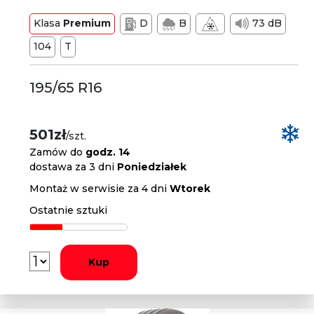
Klasa
Premium
D
B
73 dB
104
T
195/65 R16
501zł
/szt.
Zamów do
godz. 14
dostawa za 3 dni
Poniedziałek
Montaż w serwisie za 4 dni
Wtorek
Ostatnie sztuki
Kup