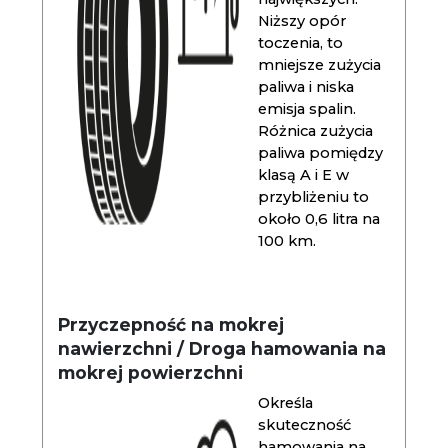
Niższy opór
toczenia, to
mniejsze zużycia
paliwa i niska
emisja spalin.
Różnica zużycia
paliwa pomiędzy
klasą A i E w
przybliżeniu to
około 0,6 litra na
100 km.
Przyczepność na mokrej
nawierzchni / Droga hamowania na
mokrej powierzchni
Określa
skuteczność
hamowania na