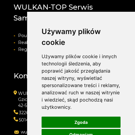
WULKAN-TOP Serwis
Samochodowy
Używamy plików
-
Pouczenie o prawie do odstapienia od umowy
cookie
-
Realizacja zamówienia i formy płatności
-
Regulamin i Polityka prywatności
Używamy plików cookie i innych
technologii śledzenia, aby
poprawić jakość przeglądania
Kontakt
naszej witryny, wyświetlać
spersonalizowane treści i reklamy,
analizować ruch w naszej witrynie
WULKAN-TOP Serwis Samochodowy
Gzichowska 108
i wiedzieć, skąd pochodzą nasi
42-504 Będzin
użytkownicy.
322692033
501410313
Zgoda
wulkan-top@wp.pl
Odmawiam