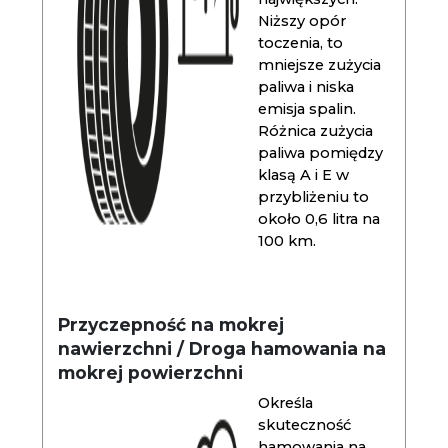
Niższy opór
toczenia, to
mniejsze zużycia
paliwa i niska
emisja spalin.
Różnica zużycia
paliwa pomiędzy
klasą A i E w
przybliżeniu to
około 0,6 litra na
100 km.
Przyczepność na mokrej
nawierzchni / Droga hamowania na
mokrej powierzchni
Określa
skuteczność
hamowania na