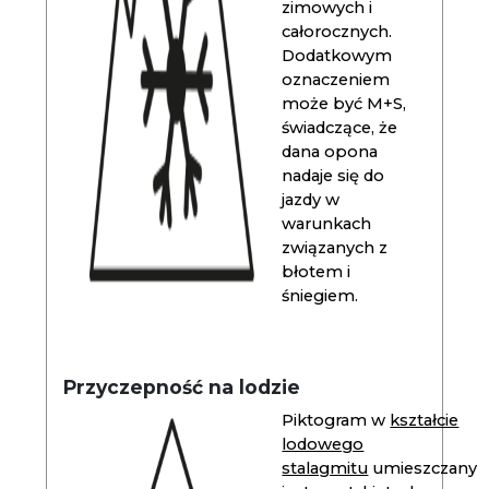
zimowych i
całorocznych.
Dodatkowym
oznaczeniem
może być M+S,
świadczące, że
dana opona
nadaje się do
jazdy w
warunkach
związanych z
błotem i
śniegiem.
Przyczepność na lodzie
Piktogram w
kształcie
lodowego
stalagmitu
umieszczany