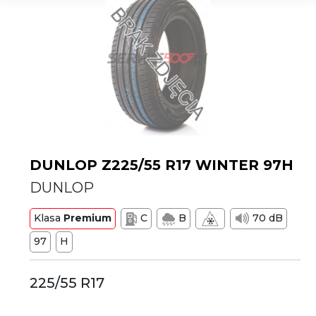
DUNLOP Z225/55 R17 WINTER 97H
DUNLOP
Klasa
Premium
C
B
70 dB
97
H
225/55 R17