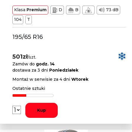
Klasa
Premium
D
B
73 dB
104
T
195/65 R16
501zł
/szt.
Zamów do
godz. 14
dostawa za 3 dni
Poniedziałek
Montaż w serwisie za 4 dni
Wtorek
Ostatnie sztuki
Kup