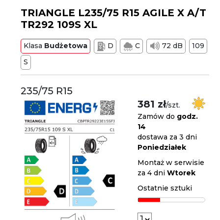
TRIANGLE L235/75 R15 AGILE X A/T
TR292 109S XL
Klasa
Budżetowa
D
C
72 dB
109
S
235/75 R15
381 zł
/szt.
Zamów do
godz.
14
dostawa za 3 dni
Poniedziałek
Montaż w serwisie
za 4 dni
Wtorek
Ostatnie sztuki