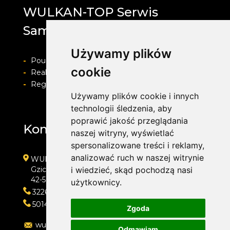
WULKAN-TOP Serwis
Samochodowy
Używamy plików
-
Pouczenie o prawie do odstapienia od umowy
cookie
-
Realizacja zamówienia i formy płatności
-
Regulamin i Polityka prywatności
Używamy plików cookie i innych
technologii śledzenia, aby
poprawić jakość przeglądania
Kontakt
naszej witryny, wyświetlać
spersonalizowane treści i reklamy,
analizować ruch w naszej witrynie
WULKAN-TOP Serwis Samochodowy
Gzichowska 108
i wiedzieć, skąd pochodzą nasi
42-504 Będzin
użytkownicy.
322692033
501410313
Zgoda
wulkan-top@wp.pl
Odmawiam