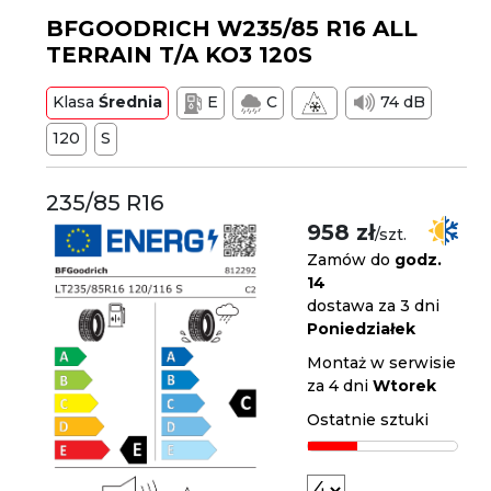
BFGOODRICH W235/85 R16 ALL
TERRAIN T/A KO3 120S
Klasa
Średnia
E
C
74 dB
120
S
235/85 R16
958 zł
/szt.
Zamów do
godz.
14
dostawa za 3 dni
Poniedziałek
Montaż w serwisie
za 4 dni
Wtorek
Ostatnie sztuki