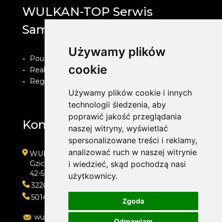
WULKAN-TOP Serwis
Samochodowy
Używamy plików
-
Pouczenie o prawie do odstapienia od umowy
cookie
-
Realizacja zamówienia i formy płatności
-
Regulamin i Polityka prywatności
Używamy plików cookie i innych
technologii śledzenia, aby
poprawić jakość przeglądania
Kontakt
naszej witryny, wyświetlać
spersonalizowane treści i reklamy,
analizować ruch w naszej witrynie
WULKAN-TOP Serwis Samochodowy
Gzichowska 108
i wiedzieć, skąd pochodzą nasi
42-504 Będzin
użytkownicy.
322692033
501410313
Zgoda
wulkan-top@wp.pl
Odmawiam