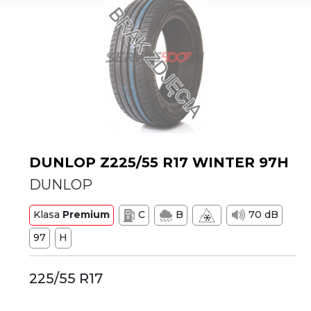
DUNLOP Z225/55 R17 WINTER 97H
DUNLOP
Klasa
Premium
C
B
70 dB
97
H
225/55 R17