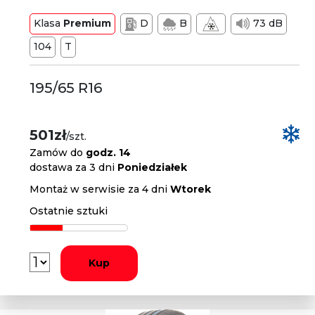
Klasa
Premium
D
B
73 dB
104
T
195/65 R16
501zł
/szt.
Zamów do
godz. 14
dostawa za 3 dni
Poniedziałek
Montaż w serwisie za 4 dni
Wtorek
Ostatnie sztuki
Kup