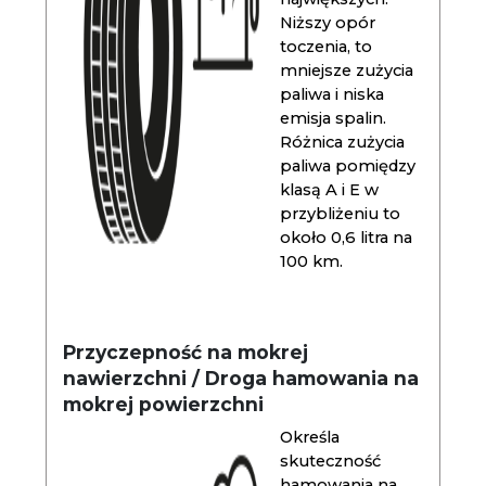
Niższy opór
toczenia, to
mniejsze zużycia
paliwa i niska
emisja spalin.
Różnica zużycia
paliwa pomiędzy
klasą A i E w
przybliżeniu to
około 0,6 litra na
100 km.
Przyczepność na mokrej
nawierzchni / Droga hamowania na
mokrej powierzchni
Określa
skuteczność
hamowania na