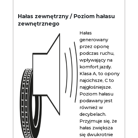
Hałas zewnętrzny / Poziom hałasu
zewnętrznego
Hałas
generowany
przez oponę
podczas ruchu,
wpływający na
komfort jazdy.
Klasa A, to opony
najcichsze, C to
najgłośniejsze.
Poziom hałasu
podawany jest
również w
decybelach.
Przyjmuje się, że
hałas zwiększa
się dwukrotnie