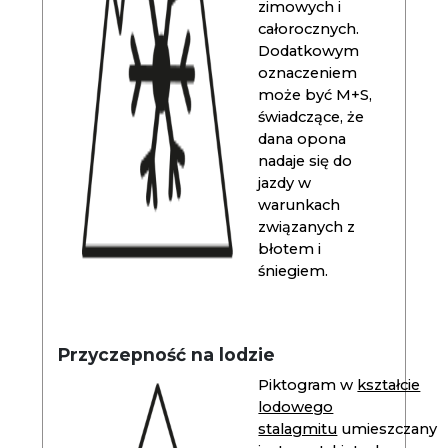
zimowych i
całorocznych.
Dodatkowym
oznaczeniem
może być M+S,
świadczące, że
dana opona
nadaje się do
jazdy w
warunkach
związanych z
błotem i
śniegiem.
Przyczepność na lodzie
Piktogram w
kształcie
lodowego
stalagmitu
umieszczany