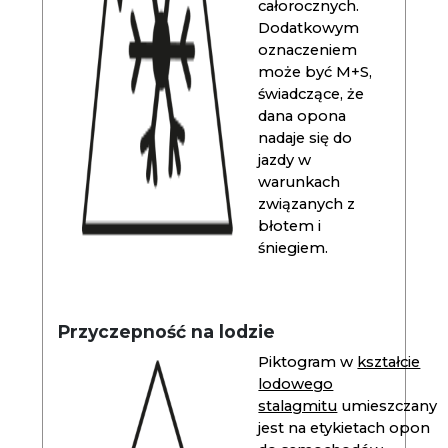
całorocznych.
Dodatkowym
oznaczeniem
może być M+S,
świadczące, że
dana opona
nadaje się do
jazdy w
warunkach
związanych z
błotem i
śniegiem.
Przyczepność na lodzie
Piktogram w
kształcie
lodowego
stalagmitu
umieszczany
jest na etykietach opon