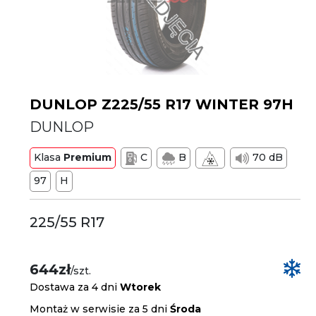
DUNLOP Z225/55 R17 WINTER 97H
DUNLOP
Klasa
Premium
C
B
70 dB
97
H
225/55 R17
644zł
/szt.
Dostawa za 4 dni
Wtorek
Montaż w serwisie za 5 dni
Środa