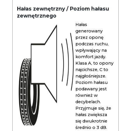
Hałas zewnętrzny / Poziom hałasu
zewnętrznego
Hałas
generowany
przez oponę
podczas ruchu,
wpływający na
komfort jazdy.
Klasa A, to opony
najcichsze, C to
najgłośniejsze.
Poziom hałasu
podawany jest
również w
decybelach.
Przyjmuje się, że
hałas zwiększa
się dwukrotnie
średnio o 3 dB.