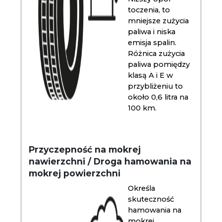
toczenia, to
mniejsze zużycia
paliwa i niska
emisja spalin.
Różnica zużycia
paliwa pomiędzy
klasą A i E w
przybliżeniu to
około 0,6 litra na
100 km.
Przyczepność na mokrej
nawierzchni / Droga hamowania na
mokrej powierzchni
Określa
skuteczność
hamowania na
mokrej