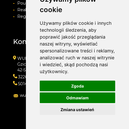
-
Pouczenie o prawie do odstapienia od umowy
cookie
-
Realizacja zamówienia i formy płatności
-
Regulamin i Polityka prywatności
Używamy plików cookie i innych
technologii śledzenia, aby
poprawić jakość przeglądania
Kontakt
naszej witryny, wyświetlać
spersonalizowane treści i reklamy,
analizować ruch w naszej witrynie
WULKAN-TOP Serwis Samochodowy
Gzichowska 108
i wiedzieć, skąd pochodzą nasi
42-504 Będzin
użytkownicy.
322692033
501410313
Zgoda
wulkan-top@wp.pl
Odmawiam
Zmiana ustawień