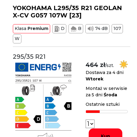
YOKOHAMA L295/35 R21 GEOLAN
X-CV G057 107W [23]
Klasa
Premium
D
B
74 dB
107
W
295/35 R21
464 zł
/szt.
Dostawa za 4 dni
Wtorek
Montaż w serwisie
za 5 dni
Środa
Ostatnie sztuki
Kup