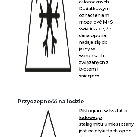
całorocznych.
Dodatkowym
oznaczeniem
może być M+S,
świadczące, że
dana opona
nadaje się do
jazdy w
warunkach
związanych z
błotem i
śniegiem.
Przyczepność na lodzie
Piktogram w
kształcie
lodowego
stalagmitu
umieszczany
jest na etykietach opon