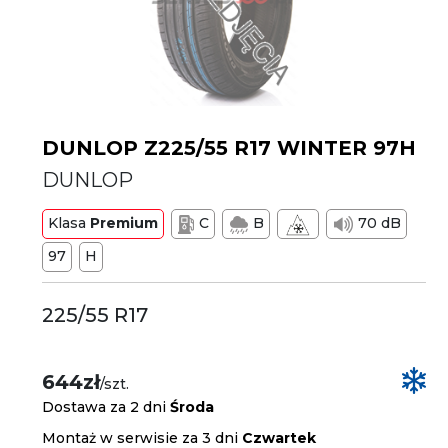
DUNLOP Z225/55 R17 WINTER 97H
DUNLOP
Klasa
Premium
C
B
70 dB
97
H
225/55 R17
644zł
/szt.
Dostawa za 2 dni
Środa
Montaż w serwisie za 3 dni
Czwartek