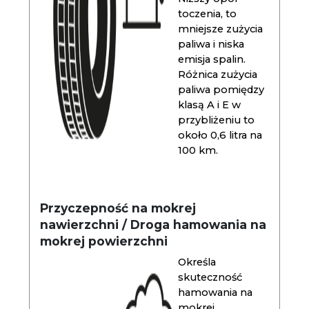
toczenia, to
mniejsze zużycia
paliwa i niska
emisja spalin.
Różnica zużycia
paliwa pomiędzy
klasą A i E w
przybliżeniu to
około 0,6 litra na
100 km.
Przyczepność na mokrej
nawierzchni / Droga hamowania na
mokrej powierzchni
Określa
skuteczność
hamowania na
mokrej