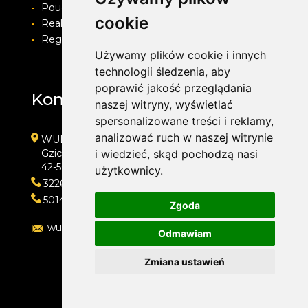
-
Pouczenie o prawie do odstapienia od umowy
cookie
-
Realizacja zamówienia i formy płatności
-
Regulamin i Polityka prywatności
Używamy plików cookie i innych
technologii śledzenia, aby
poprawić jakość przeglądania
Kontakt
naszej witryny, wyświetlać
spersonalizowane treści i reklamy,
analizować ruch w naszej witrynie
WULKAN-TOP Serwis Samochodowy
Gzichowska 108
i wiedzieć, skąd pochodzą nasi
42-504 Będzin
użytkownicy.
322692033
501410313
Zgoda
wulkan-top@wp.pl
Odmawiam
Zmiana ustawień