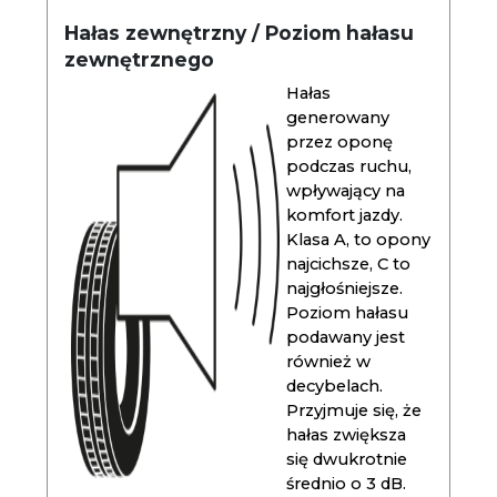
Hałas zewnętrzny / Poziom hałasu
zewnętrznego
Hałas
generowany
przez oponę
podczas ruchu,
wpływający na
komfort jazdy.
Klasa A, to opony
najcichsze, C to
najgłośniejsze.
Poziom hałasu
podawany jest
również w
decybelach.
Przyjmuje się, że
hałas zwiększa
się dwukrotnie
średnio o 3 dB.