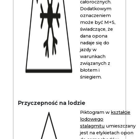
całorocznych.
Dodatkowym
oznaczeniem
może być M+S,
świadczące, że
dana opona
nadaje się do
jazdy w
warunkach
związanych z
błotem i
śniegiem.
Przyczepność na lodzie
Piktogram w
kształcie
lodowego
stalagmitu
umieszczany
jest na etykietach opon