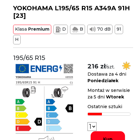
YOKOHAMA L195/65 R15 A349A 91H
[23]
Klasa
Premium
D
B
70 dB
91
H
195/65 R15
216 zł
/szt.
Dostawa za 4 dni
Poniedziałek
Montaż w serwisie
za 5 dni
Wtorek
Ostatnie sztuki
Kup