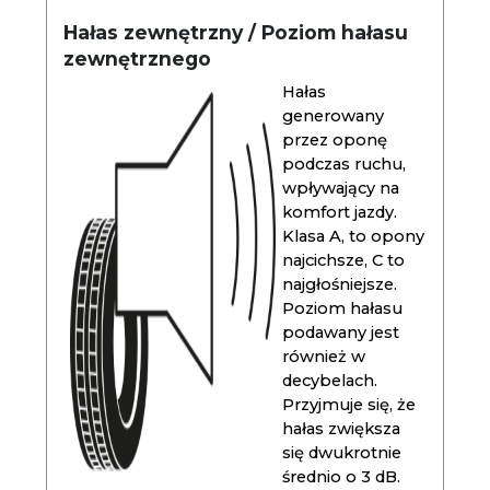
Hałas zewnętrzny / Poziom hałasu
zewnętrznego
Hałas
generowany
przez oponę
podczas ruchu,
wpływający na
komfort jazdy.
Klasa A, to opony
najcichsze, C to
najgłośniejsze.
Poziom hałasu
podawany jest
również w
decybelach.
Przyjmuje się, że
hałas zwiększa
się dwukrotnie
średnio o 3 dB.