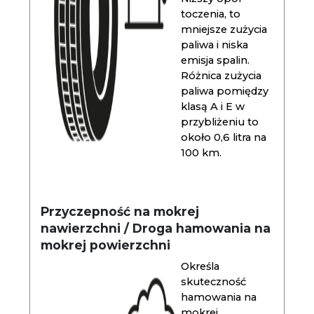
toczenia, to
mniejsze zużycia
paliwa i niska
emisja spalin.
Różnica zużycia
paliwa pomiędzy
klasą A i E w
przybliżeniu to
około 0,6 litra na
100 km.
Przyczepność na mokrej
nawierzchni / Droga hamowania na
mokrej powierzchni
Określa
skuteczność
hamowania na
mokrej