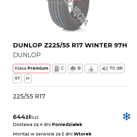
DUNLOP Z225/55 R17 WINTER 97H
DUNLOP
Klasa
Premium
C
B
70 dB
97
H
225/55 R17
644zł
/szt.
Dostawa za 4 dni
Poniedziałek
Montaż w serwisie za 5 dni
Wtorek