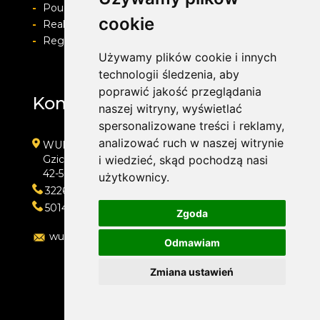
-
Pouczenie o prawie do odstapienia od umowy
cookie
-
Realizacja zamówienia i formy płatności
-
Regulamin i Polityka prywatności
Używamy plików cookie i innych
technologii śledzenia, aby
poprawić jakość przeglądania
Kontakt
naszej witryny, wyświetlać
spersonalizowane treści i reklamy,
analizować ruch w naszej witrynie
WULKAN-TOP Serwis Samochodowy
Gzichowska 108
i wiedzieć, skąd pochodzą nasi
42-504 Będzin
użytkownicy.
322692033
501410313
Zgoda
wulkan-top@wp.pl
Odmawiam
Zmiana ustawień