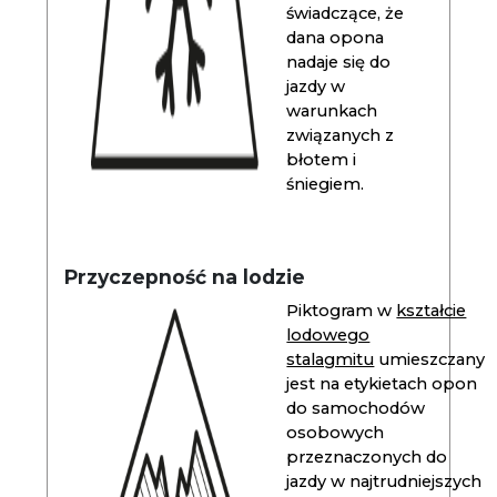
świadczące, że
dana opona
nadaje się do
jazdy w
warunkach
związanych z
błotem i
śniegiem.
Przyczepność na lodzie
Piktogram w
kształcie
lodowego
stalagmitu
umieszczany
jest na etykietach opon
do samochodów
osobowych
przeznaczonych do
jazdy w najtrudniejszych