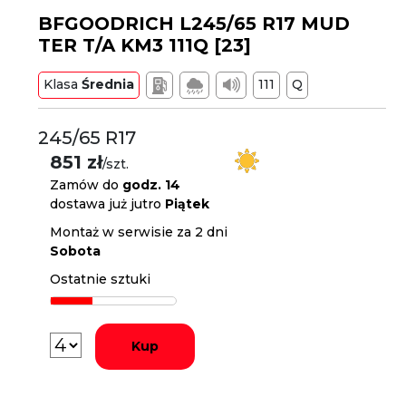
BFGOODRICH L245/65 R17 MUD
TER T/A KM3 111Q [23]
Klasa
Średnia
111
Q
245/65 R17
851 zł
/szt.
Zamów do
godz. 14
dostawa już jutro
Piątek
Montaż w serwisie za 2 dni
Sobota
Ostatnie sztuki
Kup