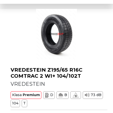
VREDESTEIN Z195/65 R16C
COMTRAC 2 WI+ 104/102T
VREDESTEIN
Klasa
Premium
D
B
73 dB
104
T