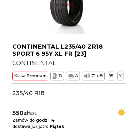
CONTINENTAL L235/40 ZR18
SPORT 6 95Y XL FR [23]
CONTINENTAL
Klasa
Premium
D
A
71 dB
95
Y
235/40 R18
550zł
/szt.
Zamów do
godz. 14
dostawa już jutro
Piątek