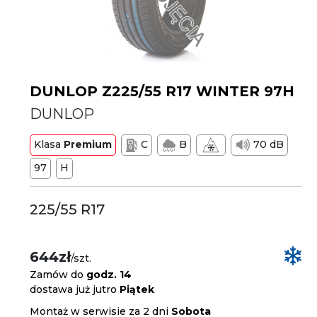
DUNLOP Z225/55 R17 WINTER 97H
DUNLOP
Klasa
Premium
C
B
70 dB
97
H
225/55 R17
644zł
/szt.
Zamów do
godz. 14
dostawa już jutro
Piątek
Montaż w serwisie za 2 dni
Sobota