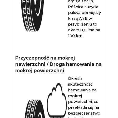
emisja spalin.
Różnica zużycia
paliwa pomiędzy
klasą A i E w
przybliżeniu to
około 0,6 litra na
100 km.
Przyczepność na mokrej
nawierzchni / Droga hamowania na
mokrej powierzchni
Określa
skuteczność
hamowania na
mokrej
powierzchni, co
przekłada się na
bezpieczeństwo