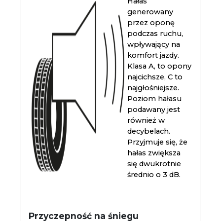
Hałas
generowany
przez oponę
podczas ruchu,
wpływający na
komfort jazdy.
Klasa A, to opony
najcichsze, C to
najgłośniejsze.
Poziom hałasu
podawany jest
również w
decybelach.
Przyjmuje się, że
hałas zwiększa
się dwukrotnie
średnio o 3 dB.
Przyczepność na śniegu