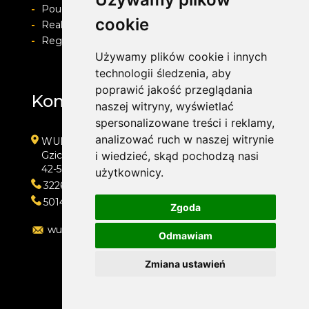
-
Pouczenie o prawie do odstapienia od umowy
cookie
-
Realizacja zamówienia i formy płatności
-
Regulamin i Polityka prywatności
Używamy plików cookie i innych
technologii śledzenia, aby
poprawić jakość przeglądania
Kontakt
naszej witryny, wyświetlać
spersonalizowane treści i reklamy,
analizować ruch w naszej witrynie
WULKAN-TOP Serwis Samochodowy
Gzichowska 108
i wiedzieć, skąd pochodzą nasi
42-504 Będzin
użytkownicy.
322692033
501410313
Zgoda
wulkan-top@wp.pl
Odmawiam
Zmiana ustawień