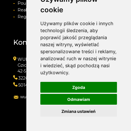
-
Pouczenie o prawie do odstapienia od umowy
cookie
-
Realizacja zamówienia i formy płatności
-
Regulamin i Polityka prywatności
Używamy plików cookie i innych
technologii śledzenia, aby
poprawić jakość przeglądania
Kontakt
naszej witryny, wyświetlać
spersonalizowane treści i reklamy,
analizować ruch w naszej witrynie
WULKAN-TOP Serwis Samochodowy
Gzichowska 108
i wiedzieć, skąd pochodzą nasi
42-504 Będzin
użytkownicy.
322692033
501410313
Zgoda
wulkan-top@wp.pl
Odmawiam
Zmiana ustawień