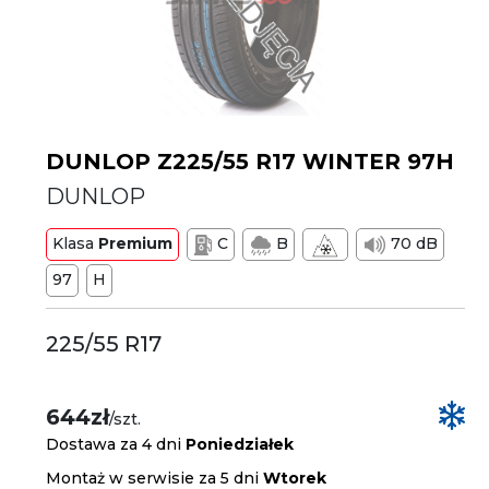
DUNLOP Z225/55 R17 WINTER 97H
DUNLOP
Klasa
Premium
C
B
70 dB
97
H
225/55 R17
644zł
/szt.
Dostawa za 4 dni
Poniedziałek
Montaż w serwisie za 5 dni
Wtorek