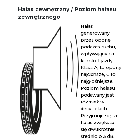
Hałas zewnętrzny / Poziom hałasu
zewnętrznego
Hałas
generowany
przez oponę
podczas ruchu,
wpływający na
komfort jazdy.
Klasa A, to opony
najcichsze, C to
najgłośniejsze.
Poziom hałasu
podawany jest
również w
decybelach.
Przyjmuje się, że
hałas zwiększa
się dwukrotnie
średnio o 3 dB.