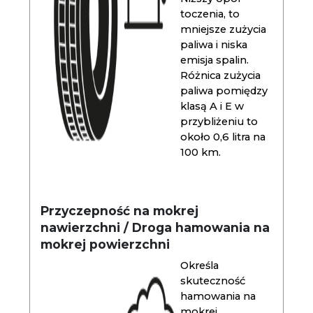
toczenia, to
mniejsze zużycia
paliwa i niska
emisja spalin.
Różnica zużycia
paliwa pomiędzy
klasą A i E w
przybliżeniu to
około 0,6 litra na
100 km.
Przyczepność na mokrej
nawierzchni / Droga hamowania na
mokrej powierzchni
Określa
skuteczność
hamowania na
mokrej