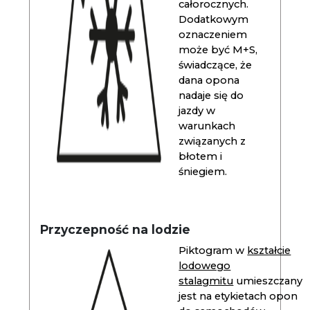
całorocznych.
Dodatkowym
oznaczeniem
może być M+S,
świadczące, że
dana opona
nadaje się do
jazdy w
warunkach
związanych z
błotem i
śniegiem.
Przyczepność na lodzie
Piktogram w
kształcie
lodowego
stalagmitu
umieszczany
jest na etykietach opon