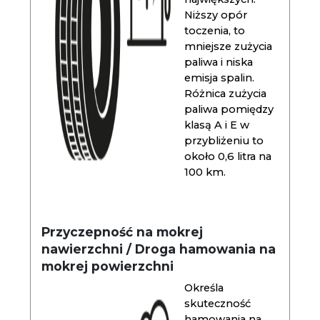
Niższy opór
toczenia, to
mniejsze zużycia
paliwa i niska
emisja spalin.
Różnica zużycia
paliwa pomiędzy
klasą A i E w
przybliżeniu to
około 0,6 litra na
100 km.
Przyczepność na mokrej
nawierzchni / Droga hamowania na
mokrej powierzchni
Określa
skuteczność
hamowania na