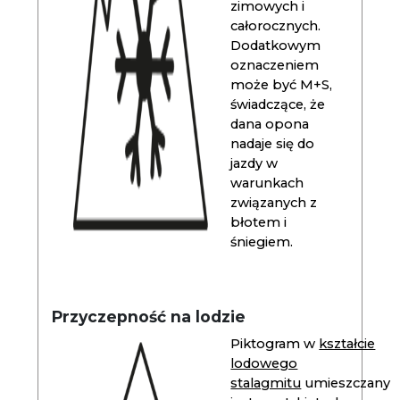
zimowych i
całorocznych.
Dodatkowym
oznaczeniem
może być M+S,
świadczące, że
dana opona
nadaje się do
jazdy w
warunkach
związanych z
błotem i
śniegiem.
Przyczepność na lodzie
Piktogram w
kształcie
lodowego
stalagmitu
umieszczany