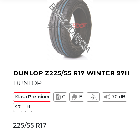
DUNLOP Z225/55 R17 WINTER 97H
DUNLOP
Klasa
Premium
C
B
70 dB
97
H
225/55 R17