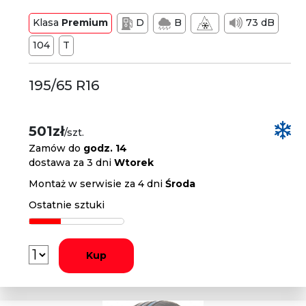
Klasa
Premium
D
B
73 dB
104
T
195/65 R16
501zł
/szt.
Zamów do
godz. 14
dostawa za 3 dni
Wtorek
Montaż w serwisie za 4 dni
Środa
Ostatnie sztuki
Kup