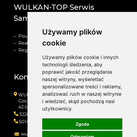
WULKAN-TOP Serwis
Samochodowy
Używamy plików
-
Pouczenie o prawie do odstapienia od umowy
cookie
-
Realizacja zamówienia i formy płatności
-
Regulamin i Polityka prywatności
Używamy plików cookie i innych
technologii śledzenia, aby
poprawić jakość przeglądania
Kontakt
naszej witryny, wyświetlać
spersonalizowane treści i reklamy,
analizować ruch w naszej witrynie
WULKAN-TOP Serwis Samochodowy
Gzichowska 108
i wiedzieć, skąd pochodzą nasi
42-504 Będzin
użytkownicy.
322692033
501410313
Zgoda
wulkan-top@wp.pl
Odmawiam