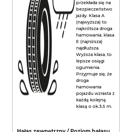
przekłada się na
bezpieczeństwo
jazdy. Klasa A
(najwyższa) to
najkrótsza droga
hamowania, klasa
E (najniższa)
najdłuższa.
Wyższa klasa, to
lepsze osiągi
ogumienia.
Przyjmuje się, że
droga
hamowania
pojazdu wzrasta z
każdą kolejną
klasą o ok.3,5 m.
Hałas zewnętrzny / Poziom hałasu