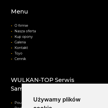
Menu
-
O firmie
-
Nasza oferta
-
Kup opony
-
Galeria
-
Kontakt
-
Toyo
-
Cennik
WULKAN-TOP Serwis
Samochodowy
Używamy plików
-
Pouczenie o prawie do odstapienia od umowy