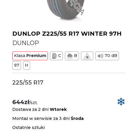
DUNLOP Z225/55 R17 WINTER 97H
DUNLOP
Klasa
Premium
C
B
70 dB
97
H
225/55 R17
644zł
/szt.
Dostawa za 2 dni
Wtorek
Montaż w serwisie za 3 dni
Środa
Ostatnie sztuki