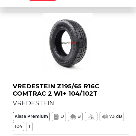
VREDESTEIN Z195/65 R16C
COMTRAC 2 WI+ 104/102T
VREDESTEIN
Klasa
Premium
D
B
73 dB
104
T