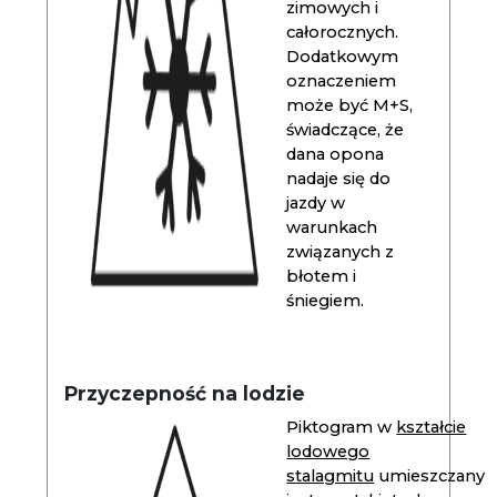
zimowych i
całorocznych.
Dodatkowym
oznaczeniem
może być M+S,
świadczące, że
dana opona
nadaje się do
jazdy w
warunkach
związanych z
błotem i
śniegiem.
Przyczepność na lodzie
Piktogram w
kształcie
lodowego
stalagmitu
umieszczany