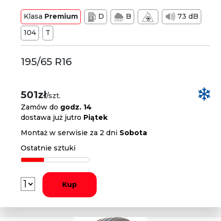
Klasa
Premium
D
B
73 dB
104
T
195/65 R16
501zł
/szt.
Zamów do
godz. 14
dostawa już jutro
Piątek
Montaż w serwisie za 2 dni
Sobota
Ostatnie sztuki
Kup