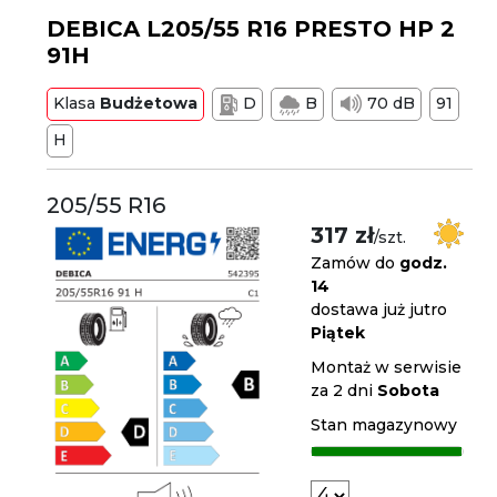
DEBICA L205/55 R16 PRESTO HP 2
91H
Klasa
Budżetowa
D
B
70 dB
91
H
205/55 R16
317 zł
/szt.
Zamów do
godz.
14
dostawa już jutro
Piątek
Montaż w serwisie
za 2 dni
Sobota
Stan magazynowy