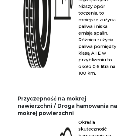
Niższy opór
toczenia, to
mniejsze zużycia
paliwa i niska
emisja spalin.
Różnica zużycia
paliwa pomiędzy
klasą A i E w
przybliżeniu to
około 0,6 litra na
100 km.
Przyczepność na mokrej
nawierzchni / Droga hamowania na
mokrej powierzchni
Określa
skuteczność
hamowania na