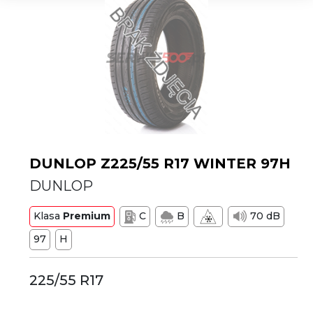
DUNLOP Z225/55 R17 WINTER 97H
DUNLOP
Klasa
Premium
C
B
70 dB
97
H
225/55 R17