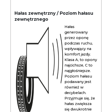
Hałas zewnętrzny / Poziom hałasu
zewnętrznego
Hałas
generowany
przez oponę
podczas ruchu,
wpływający na
komfort jazdy.
Klasa A, to opony
najcichsze, C to
najgłośniejsze.
Poziom hałasu
podawany jest
również w
decybelach.
Przyjmuje się, że
hałas zwiększa
się dwukrotnie