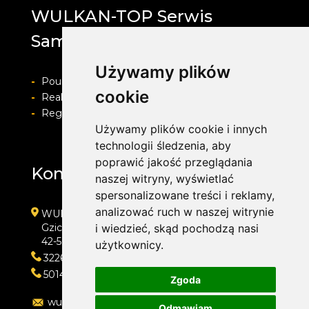
WULKAN-TOP Serwis
Samochodowy
Używamy plików
-
Pouczenie o prawie do odstapienia od umowy
cookie
-
Realizacja zamówienia i formy płatności
-
Regulamin i Polityka prywatności
Używamy plików cookie i innych
technologii śledzenia, aby
poprawić jakość przeglądania
Kontakt
naszej witryny, wyświetlać
spersonalizowane treści i reklamy,
analizować ruch w naszej witrynie
WULKAN-TOP Serwis Samochodowy
Gzichowska 108
i wiedzieć, skąd pochodzą nasi
42-504 Będzin
użytkownicy.
322692033
501410313
Zgoda
wulkan-top@wp.pl
Odmawiam