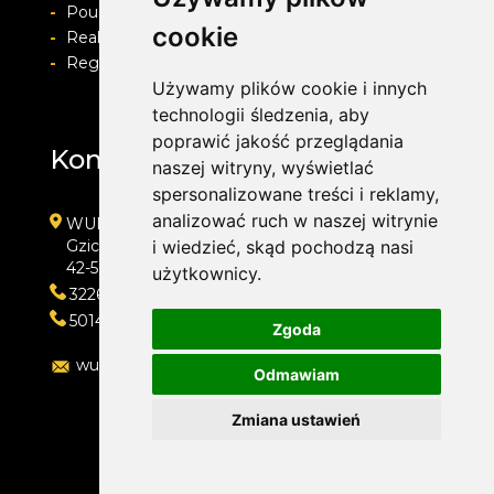
-
Pouczenie o prawie do odstapienia od umowy
cookie
-
Realizacja zamówienia i formy płatności
-
Regulamin i Polityka prywatności
Używamy plików cookie i innych
technologii śledzenia, aby
poprawić jakość przeglądania
Kontakt
naszej witryny, wyświetlać
spersonalizowane treści i reklamy,
analizować ruch w naszej witrynie
WULKAN-TOP Serwis Samochodowy
Gzichowska 108
i wiedzieć, skąd pochodzą nasi
42-504 Będzin
użytkownicy.
322692033
501410313
Zgoda
wulkan-top@wp.pl
Odmawiam
Zmiana ustawień