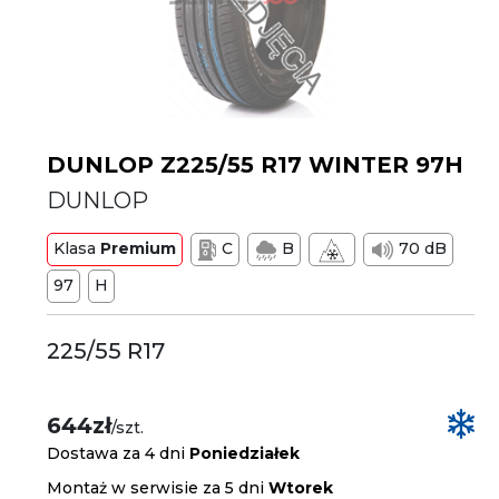
DUNLOP Z225/55 R17 WINTER 97H
DUNLOP
Klasa
Premium
C
B
70 dB
97
H
225/55 R17
644zł
/szt.
Dostawa za 4 dni
Poniedziałek
Montaż w serwisie za 5 dni
Wtorek