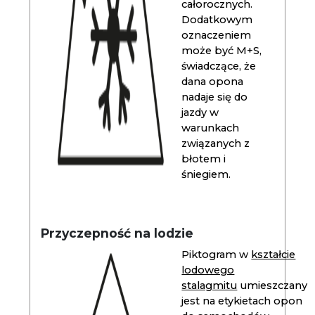
całorocznych.
Dodatkowym
oznaczeniem
może być M+S,
świadczące, że
dana opona
nadaje się do
jazdy w
warunkach
związanych z
błotem i
śniegiem.
Przyczepność na lodzie
Piktogram w
kształcie
lodowego
stalagmitu
umieszczany
jest na etykietach opon