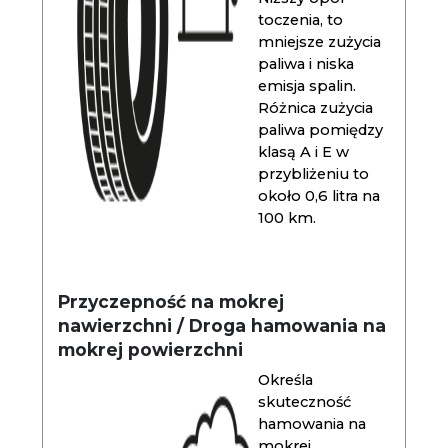
toczenia, to
mniejsze zużycia
paliwa i niska
emisja spalin.
Różnica zużycia
paliwa pomiędzy
klasą A i E w
przybliżeniu to
około 0,6 litra na
100 km.
Przyczepność na mokrej
nawierzchni / Droga hamowania na
mokrej powierzchni
Określa
skuteczność
hamowania na
mokrej