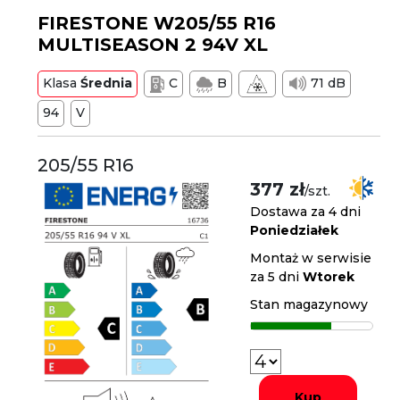
FIRESTONE W205/55 R16
MULTISEASON 2 94V XL
Klasa
Średnia
C
B
71 dB
94
V
205/55 R16
377 zł
/szt.
Dostawa za 4 dni
Poniedziałek
Montaż w serwisie
za 5 dni
Wtorek
Stan magazynowy
Kup