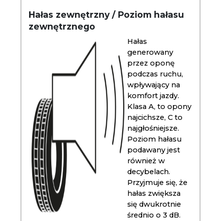
Hałas zewnętrzny / Poziom hałasu
zewnętrznego
Hałas
generowany
przez oponę
podczas ruchu,
wpływający na
komfort jazdy.
Klasa A, to opony
najcichsze, C to
najgłośniejsze.
Poziom hałasu
podawany jest
również w
decybelach.
Przyjmuje się, że
hałas zwiększa
się dwukrotnie
średnio o 3 dB.