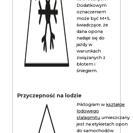
Dodatkowym
oznaczeniem
może być M+S,
świadczące, że
dana opona
nadaje się do
jazdy w
warunkach
związanych z
błotem i
śniegiem.
Przyczepność na lodzie
Piktogram w
kształcie
lodowego
stalagmitu
umieszczany
jest na etykietach opon
do samochodów