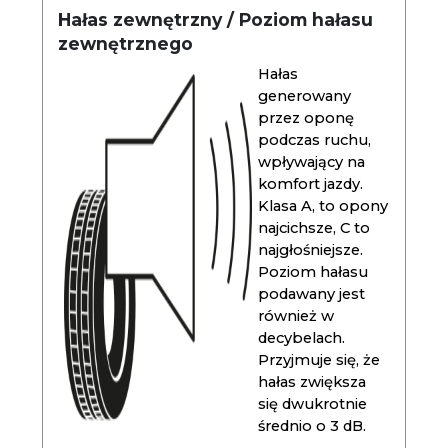
Hałas zewnętrzny / Poziom hałasu
zewnętrznego
Hałas
generowany
przez oponę
podczas ruchu,
wpływający na
komfort jazdy.
Klasa A, to opony
najcichsze, C to
najgłośniejsze.
Poziom hałasu
podawany jest
również w
decybelach.
Przyjmuje się, że
hałas zwiększa
się dwukrotnie
średnio o 3 dB.