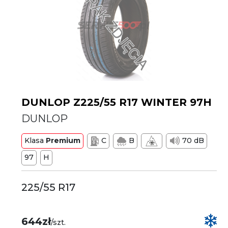
DUNLOP Z225/55 R17 WINTER 97H
DUNLOP
Klasa
Premium
C
B
70 dB
97
H
225/55 R17
644zł
/szt.