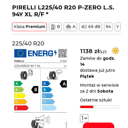
PIRELLI L225/40 R20 P-ZERO L.S.
94Y XL R/F *
Klasa
Premium
B
A
69 dB
94
Y
225/40 R20
1138 zł
/szt.
Zamów do
godz.
14
dostawa już jutro
Piątek
Montaż w serwisie
za 2 dni
Sobota
Ostatnie sztuki