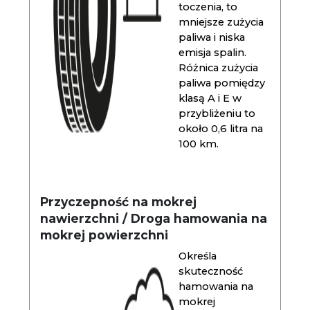
toczenia, to
mniejsze zużycia
paliwa i niska
emisja spalin.
Różnica zużycia
paliwa pomiędzy
klasą A i E w
przybliżeniu to
około 0,6 litra na
100 km.
Przyczepność na mokrej
nawierzchni / Droga hamowania na
mokrej powierzchni
Określa
skuteczność
hamowania na
mokrej