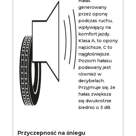
Hałas
generowany
przez oponę
podczas ruchu,
wpływający na
komfort jazdy.
Klasa A, to opony
najcichsze, C to
najgłośniejsze.
Poziom hałasu
podawany jest
również w
decybelach.
Przyjmuje się, że
hałas zwiększa
się dwukrotnie
średnio o 3 dB.
Przyczepność na śniegu