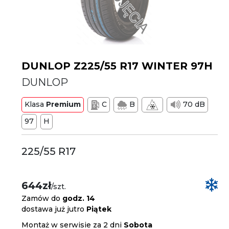
DUNLOP Z225/55 R17 WINTER 97H
DUNLOP
Klasa
Premium
C
B
70 dB
97
H
225/55 R17
644zł
/szt.
Zamów do
godz. 14
dostawa już jutro
Piątek
Montaż w serwisie za 2 dni
Sobota