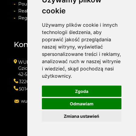
-
Pouczenie o prawie do odstapienia od umowy
cookie
-
Realizacja zamówienia i formy płatności
-
Regulamin i Polityka prywatności
Używamy plików cookie i innych
technologii śledzenia, aby
poprawić jakość przeglądania
Kontakt
naszej witryny, wyświetlać
spersonalizowane treści i reklamy,
analizować ruch w naszej witrynie
WULKAN-TOP Serwis Samochodowy
Gzichowska 108
i wiedzieć, skąd pochodzą nasi
42-504 Będzin
użytkownicy.
322692033
501410313
Zgoda
wulkan-top@wp.pl
Odmawiam
Zmiana ustawień