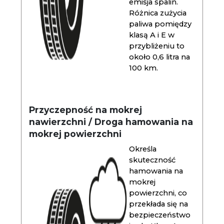
emisja spalin.
Różnica zużycia
paliwa pomiędzy
klasą A i E w
przybliżeniu to
około 0,6 litra na
100 km.
Przyczepność na mokrej
nawierzchni / Droga hamowania na
mokrej powierzchni
Określa
skuteczność
hamowania na
mokrej
powierzchni, co
przekłada się na
bezpieczeństwo