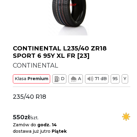
CONTINENTAL L235/40 ZR18
SPORT 6 95Y XL FR [23]
CONTINENTAL
Klasa
Premium
D
A
71 dB
95
Y
235/40 R18
550zł
/szt.
Zamów do
godz. 14
dostawa już jutro
Piątek