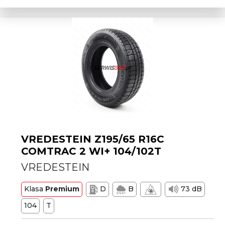
VREDESTEIN Z195/65 R16C
COMTRAC 2 WI+ 104/102T
VREDESTEIN
Klasa
Premium
D
B
73 dB
104
T