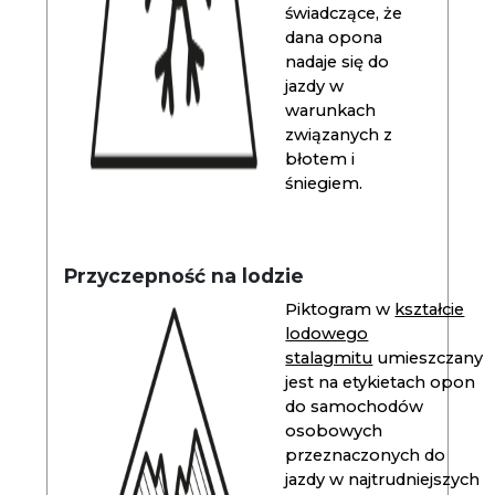
świadczące, że
dana opona
nadaje się do
jazdy w
warunkach
związanych z
błotem i
śniegiem.
Przyczepność na lodzie
Piktogram w
kształcie
lodowego
stalagmitu
umieszczany
jest na etykietach opon
do samochodów
osobowych
przeznaczonych do
jazdy w najtrudniejszych