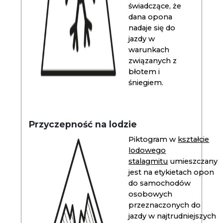
świadczące, że
dana opona
nadaje się do
jazdy w
warunkach
związanych z
błotem i
śniegiem.
Przyczepność na lodzie
Piktogram w
kształcie
lodowego
stalagmitu
umieszczany
jest na etykietach opon
do samochodów
osobowych
przeznaczonych do
jazdy w najtrudniejszych