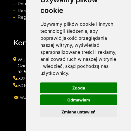
-
Pouczenie o prawie do odstapienia od umowy
cookie
-
Realizacja zamówienia i formy płatności
-
Regulamin i Polityka prywatności
Używamy plików cookie i innych
technologii śledzenia, aby
poprawić jakość przeglądania
Kontakt
naszej witryny, wyświetlać
spersonalizowane treści i reklamy,
analizować ruch w naszej witrynie
WULKAN-TOP Serwis Samochodowy
Gzichowska 108
i wiedzieć, skąd pochodzą nasi
42-504 Będzin
użytkownicy.
322692033
501410313
Zgoda
wulkan-top@wp.pl
Odmawiam
Zmiana ustawień