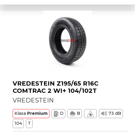
VREDESTEIN Z195/65 R16C
COMTRAC 2 WI+ 104/102T
VREDESTEIN
Klasa
Premium
D
B
73 dB
104
T