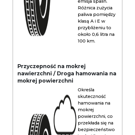
emisja spalin.
Różnica zużycia
paliwa pomiędzy
klasą A i E w
przybliżeniu to
około 0,6 litra na
100 km.
Przyczepność na mokrej
nawierzchni / Droga hamowania na
mokrej powierzchni
Określa
skuteczność
hamowania na
mokrej
powierzchni, co
przekłada się na
bezpieczeństwo