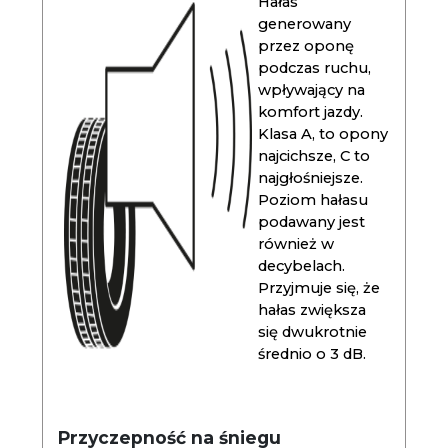
Hałas
generowany
przez oponę
podczas ruchu,
wpływający na
komfort jazdy.
Klasa A, to opony
najcichsze, C to
najgłośniejsze.
Poziom hałasu
podawany jest
również w
decybelach.
Przyjmuje się, że
hałas zwiększa
się dwukrotnie
średnio o 3 dB.
Przyczepność na śniegu