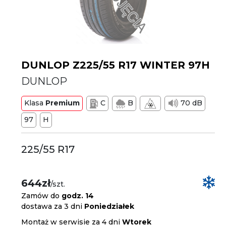
DUNLOP Z225/55 R17 WINTER 97H
DUNLOP
Klasa
Premium
C
B
70 dB
97
H
225/55 R17
644zł
/szt.
Zamów do
godz. 14
dostawa za 3 dni
Poniedziałek
Montaż w serwisie za 4 dni
Wtorek