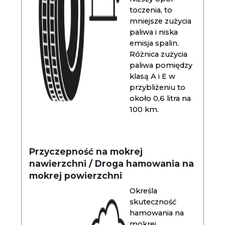
toczenia, to
mniejsze zużycia
paliwa i niska
emisja spalin.
Różnica zużycia
paliwa pomiędzy
klasą A i E w
przybliżeniu to
około 0,6 litra na
100 km.
Przyczepność na mokrej
nawierzchni / Droga hamowania na
mokrej powierzchni
Określa
skuteczność
hamowania na
mokrej