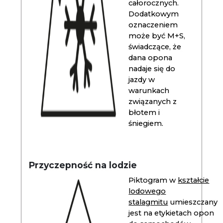
całorocznych.
Dodatkowym
oznaczeniem
może być M+S,
świadczące, że
dana opona
nadaje się do
jazdy w
warunkach
związanych z
błotem i
śniegiem.
Przyczepność na lodzie
Piktogram w
kształcie
lodowego
stalagmitu
umieszczany
jest na etykietach opon