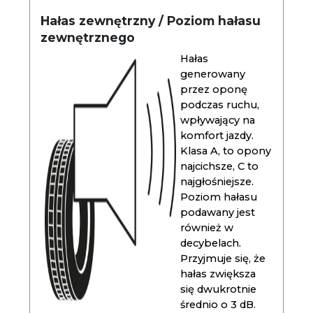
Hałas zewnętrzny / Poziom hałasu
zewnętrznego
Hałas
generowany
przez oponę
podczas ruchu,
wpływający na
komfort jazdy.
Klasa A, to opony
najcichsze, C to
najgłośniejsze.
Poziom hałasu
podawany jest
również w
decybelach.
Przyjmuje się, że
hałas zwiększa
się dwukrotnie
średnio o 3 dB.