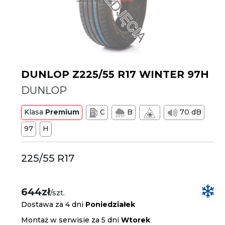
DUNLOP Z225/55 R17 WINTER 97H
DUNLOP
Klasa
Premium
C
B
70 dB
97
H
225/55 R17
644zł
/szt.
Dostawa za 4 dni
Poniedziałek
Montaż w serwisie za 5 dni
Wtorek