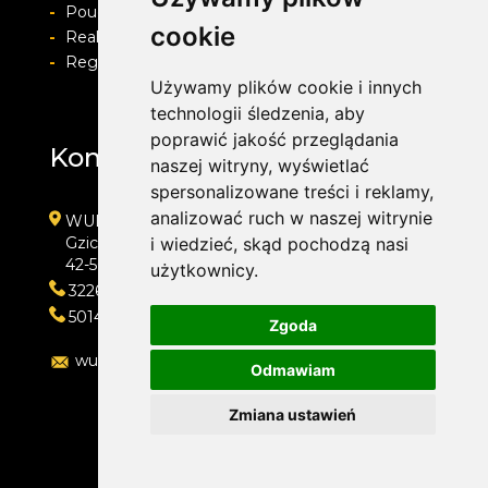
-
Pouczenie o prawie do odstapienia od umowy
cookie
-
Realizacja zamówienia i formy płatności
-
Regulamin i Polityka prywatności
Używamy plików cookie i innych
technologii śledzenia, aby
poprawić jakość przeglądania
Kontakt
naszej witryny, wyświetlać
spersonalizowane treści i reklamy,
analizować ruch w naszej witrynie
WULKAN-TOP Serwis Samochodowy
Gzichowska 108
i wiedzieć, skąd pochodzą nasi
42-504 Będzin
użytkownicy.
322692033
501410313
Zgoda
wulkan-top@wp.pl
Odmawiam
Zmiana ustawień