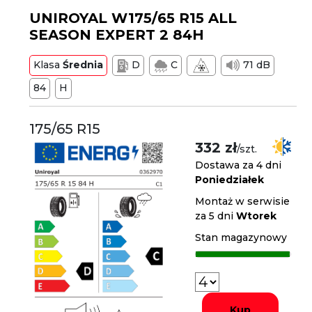
UNIROYAL W175/65 R15 ALL
SEASON EXPERT 2 84H
Klasa
Średnia
D
C
71 dB
84
H
175/65 R15
332 zł
/szt.
Dostawa za 4 dni
Poniedziałek
Montaż w serwisie
za 5 dni
Wtorek
Stan magazynowy
Kup