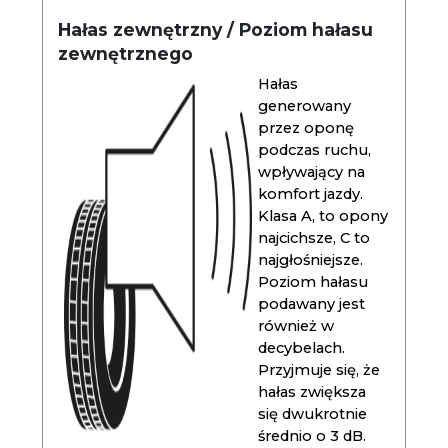
Hałas zewnętrzny / Poziom hałasu
zewnętrznego
Hałas
generowany
przez oponę
podczas ruchu,
wpływający na
komfort jazdy.
Klasa A, to opony
najcichsze, C to
najgłośniejsze.
Poziom hałasu
podawany jest
również w
decybelach.
Przyjmuje się, że
hałas zwiększa
się dwukrotnie
średnio o 3 dB.