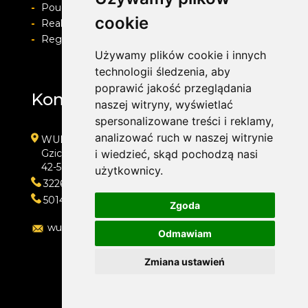
-
Pouczenie o prawie do odstapienia od umowy
cookie
-
Realizacja zamówienia i formy płatności
-
Regulamin i Polityka prywatności
Używamy plików cookie i innych
technologii śledzenia, aby
poprawić jakość przeglądania
Kontakt
naszej witryny, wyświetlać
spersonalizowane treści i reklamy,
analizować ruch w naszej witrynie
WULKAN-TOP Serwis Samochodowy
Gzichowska 108
i wiedzieć, skąd pochodzą nasi
42-504 Będzin
użytkownicy.
322692033
501410313
Zgoda
wulkan-top@wp.pl
Odmawiam
Zmiana ustawień