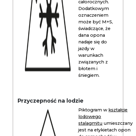
całorocznych.
Dodatkowym
oznaczeniem
może być M+S,
świadczące, że
dana opona
nadaje się do
jazdy w
warunkach
związanych z
błotem i
śniegiem.
Przyczepność na lodzie
Piktogram w
kształcie
lodowego
stalagmitu
umieszczany
jest na etykietach opon