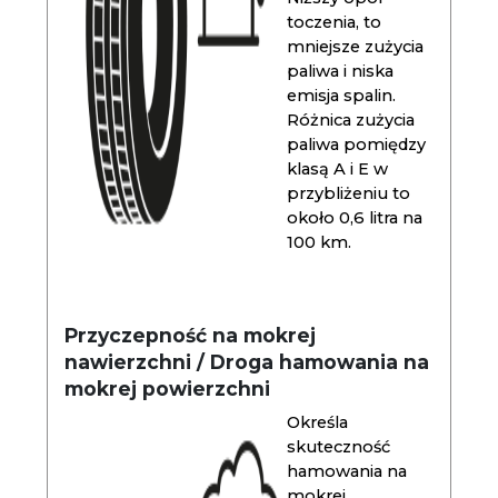
toczenia, to
mniejsze zużycia
paliwa i niska
emisja spalin.
Różnica zużycia
paliwa pomiędzy
klasą A i E w
przybliżeniu to
około 0,6 litra na
100 km.
Przyczepność na mokrej
nawierzchni / Droga hamowania na
mokrej powierzchni
Określa
skuteczność
hamowania na
mokrej