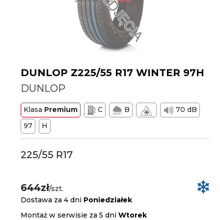
DUNLOP Z225/55 R17 WINTER 97H
DUNLOP
Klasa
Premium
C
B
70 dB
97
H
225/55 R17
644zł
/szt.
Dostawa za 4 dni
Poniedziałek
Montaż w serwisie za 5 dni
Wtorek