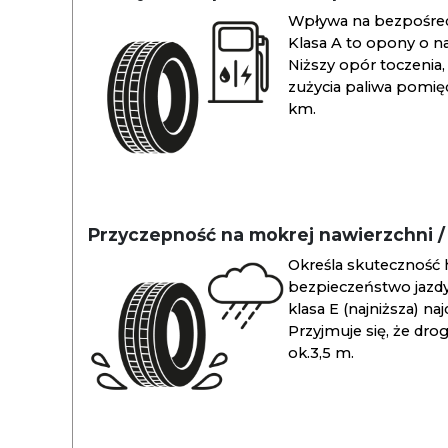
Wpływa na bezpośredn
Klasa A to opony o na
Niższy opór toczenia, 
zużycia paliwa pomiędz
km.
Przyczepność na mokrej nawierzchni 
Określa skuteczność 
bezpieczeństwo jazdy
klasa E (najniższa) na
Przyjmuje się, że dro
ok.3,5 m.