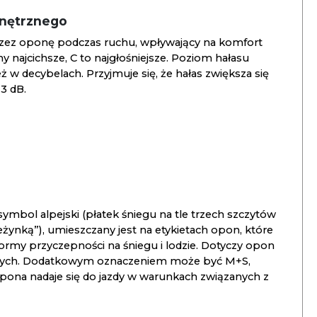
wnętrznego
zez oponę podczas ruchu, wpływający na komfort
ny najcichsze, C to najgłośniejsze. Poziom hałasu
 w decybelach. Przyjmuje się, że hałas zwiększa się
3 dB.
ymbol alpejski (płatek śniegu na tle trzech szczytów
ieżynką”), umieszczany jest na etykietach opon, które
ormy przyczepności na śniegu i lodzie. Dotyczy opon
znych. Dodatkowym oznaczeniem może być M+S,
opona nadaje się do jazdy w warunkach związanych z