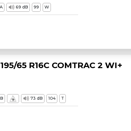
A
69 dB
99
W
195/65 R16C COMTRAC 2 WI+
B
73 dB
104
T