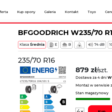
ferta
Kup opony
Galeria
Kontakt
Toyo
Cen
BFGOODRICH W235/70 R1
Klasa
Średnia
E
B
74 dB
235/70 R16
879 zł
/szt.
Dostawa za 4 dni
W
Montaż w serwisie z
Stan magazynowy
Kup