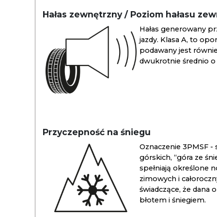
Hałas zewnętrzny / Poziom hałasu ze
Hałas generowany pr
jazdy. Klasa A, to opo
podawany jest również
dwukrotnie średnio o 
Przyczepność na śniegu
Oznaczenie 3PMSF - s
górskich, “góra ze śn
spełniają określone n
zimowych i całoroc
świadczące, że dana 
błotem i śniegiem.