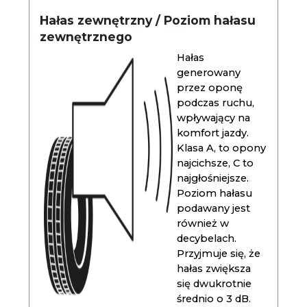
Hałas zewnętrzny / Poziom hałasu
zewnętrznego
Hałas
generowany
przez oponę
podczas ruchu,
wpływający na
komfort jazdy.
Klasa A, to opony
najcichsze, C to
najgłośniejsze.
Poziom hałasu
podawany jest
również w
decybelach.
Przyjmuje się, że
hałas zwiększa
się dwukrotnie
średnio o 3 dB.