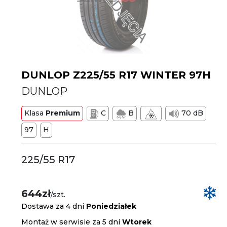
DUNLOP Z225/55 R17 WINTER 97H
DUNLOP
Klasa
Premium
C
B
70 dB
97
H
225/55 R17
644zł
/szt.
Dostawa za 4 dni
Poniedziałek
Montaż w serwisie za 5 dni
Wtorek