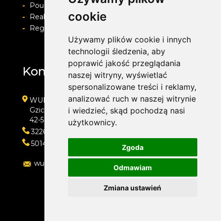
-
Pouczenie o prawie do odstapienia od umowy
cookie
-
Realizacja zamówienia i formy płatności
-
Regulamin i Polityka prywatności
Używamy plików cookie i innych
technologii śledzenia, aby
poprawić jakość przeglądania
Kontakt
naszej witryny, wyświetlać
spersonalizowane treści i reklamy,
analizować ruch w naszej witrynie
WULKAN-TOP Serwis Samochodowy
Gzichowska 108
i wiedzieć, skąd pochodzą nasi
42-504 Będzin
użytkownicy.
322692033
501410313
Zgoda
wulkan-top@wp.pl
Odmawiam
Zmiana ustawień