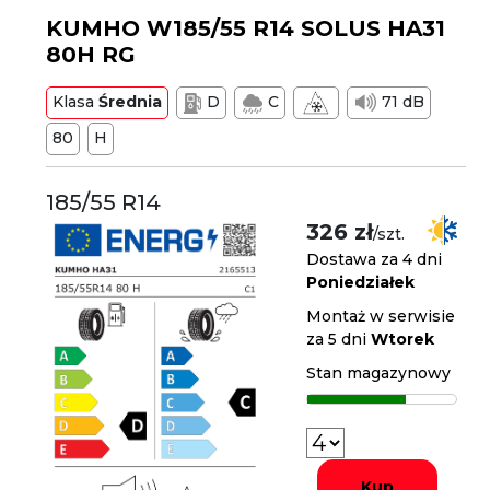
KUMHO W185/55 R14 SOLUS HA31
80H RG
Klasa
Średnia
D
C
71 dB
80
H
185/55 R14
326 zł
/szt.
Dostawa za 4 dni
Poniedziałek
Montaż w serwisie
za 5 dni
Wtorek
Stan magazynowy
Kup