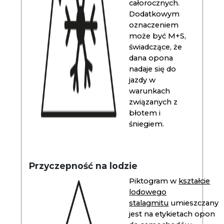
całorocznych.
Dodatkowym
oznaczeniem
może być M+S,
świadczące, że
dana opona
nadaje się do
jazdy w
warunkach
związanych z
błotem i
śniegiem.
Przyczepność na lodzie
Piktogram w
kształcie
lodowego
stalagmitu
umieszczany
jest na etykietach opon