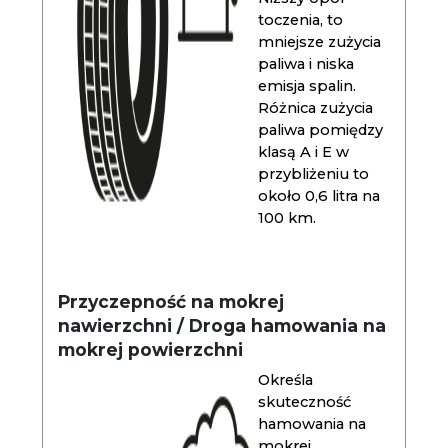
toczenia, to
mniejsze zużycia
paliwa i niska
emisja spalin.
Różnica zużycia
paliwa pomiędzy
klasą A i E w
przybliżeniu to
około 0,6 litra na
100 km.
Przyczepność na mokrej
nawierzchni / Droga hamowania na
mokrej powierzchni
Określa
skuteczność
hamowania na
mokrej