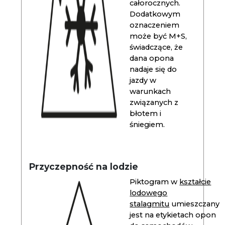
całorocznych.
Dodatkowym
oznaczeniem
może być M+S,
świadczące, że
dana opona
nadaje się do
jazdy w
warunkach
związanych z
błotem i
śniegiem.
Przyczepność na lodzie
Piktogram w
kształcie
lodowego
stalagmitu
umieszczany
jest na etykietach opon