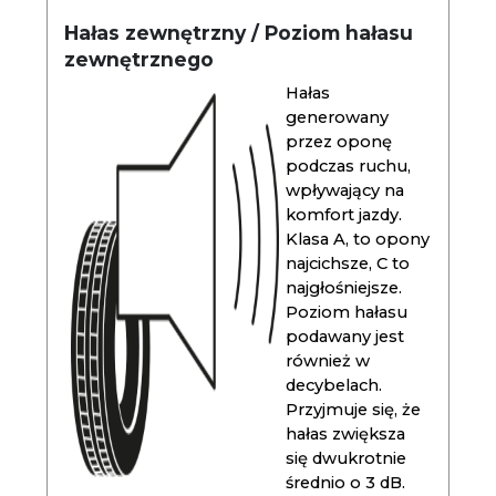
Hałas zewnętrzny / Poziom hałasu
zewnętrznego
Hałas
generowany
przez oponę
podczas ruchu,
wpływający na
komfort jazdy.
Klasa A, to opony
najcichsze, C to
najgłośniejsze.
Poziom hałasu
podawany jest
również w
decybelach.
Przyjmuje się, że
hałas zwiększa
się dwukrotnie
średnio o 3 dB.