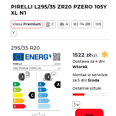
PIRELLI L295/35 ZR20 PZERO 105Y
XL N1
Klasa
Premium
C
A
74 dB
105
Y
295/35 R20
1522 zł
/szt.
Dostawa za 4 dni
Wtorek
Montaż w serwisie
za 5 dni
Środa
Ostatnie sztuki
Kup