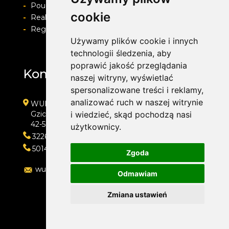
-
Pouczenie o prawie do odstapienia od umowy
cookie
-
Realizacja zamówienia i formy płatności
-
Regulamin i Polityka prywatności
Używamy plików cookie i innych
technologii śledzenia, aby
poprawić jakość przeglądania
Kontakt
naszej witryny, wyświetlać
spersonalizowane treści i reklamy,
analizować ruch w naszej witrynie
WULKAN-TOP Serwis Samochodowy
Gzichowska 108
i wiedzieć, skąd pochodzą nasi
42-504 Będzin
użytkownicy.
322692033
501410313
Zgoda
wulkan-top@wp.pl
Odmawiam
Zmiana ustawień