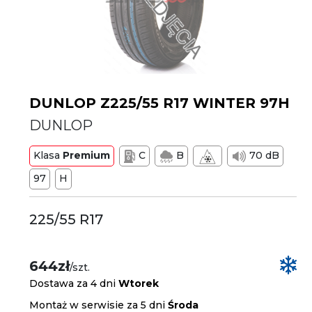
DUNLOP Z225/55 R17 WINTER 97H
DUNLOP
Klasa
Premium
C
B
70 dB
97
H
225/55 R17
644zł
/szt.
Dostawa za 4 dni
Wtorek
Montaż w serwisie za 5 dni
Środa