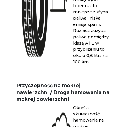
toczenia, to
mniejsze zużycia
paliwa i niska
emisja spalin.
Różnica zużycia
paliwa pomiędzy
klasą A i E w
przybliżeniu to
około 0,6 litra na
100 km.
Przyczepność na mokrej
nawierzchni / Droga hamowania na
mokrej powierzchni
Określa
skuteczność
hamowania na
mokrej