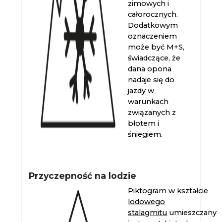
zimowych i
całorocznych.
Dodatkowym
oznaczeniem
może być M+S,
świadczące, że
dana opona
nadaje się do
jazdy w
warunkach
związanych z
błotem i
śniegiem.
Przyczepność na lodzie
Piktogram w
kształcie
lodowego
stalagmitu
umieszczany