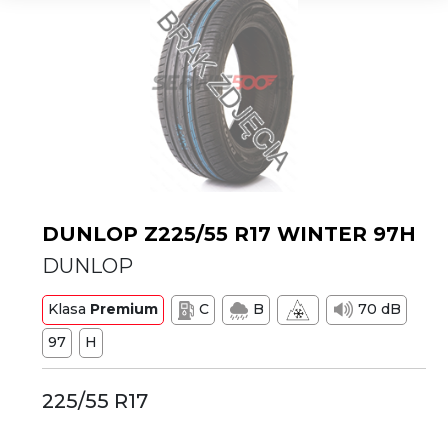
DUNLOP Z225/55 R17 WINTER 97H
DUNLOP
Klasa
Premium
C
B
70 dB
97
H
225/55 R17