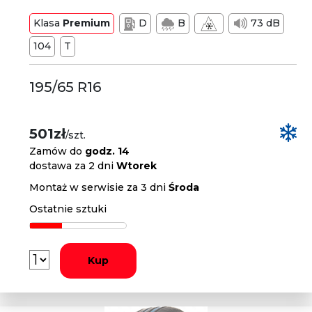
Klasa
Premium
D
B
73 dB
104
T
195/65 R16
501zł
/szt.
Zamów do
godz. 14
dostawa za 2 dni
Wtorek
Montaż w serwisie za 3 dni
Środa
Ostatnie sztuki
Kup