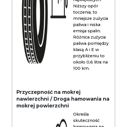
Niższy opór
toczenia, to
mniejsze zużycia
paliwa i niska
emisja spalin.
Różnica zużycia
paliwa pomiędzy
klasą A i E w
przybliżeniu to
około 0,6 litra na
100 km.
Przyczepność na mokrej
nawierzchni / Droga hamowania na
mokrej powierzchni
Określa
skuteczność
hamowania na