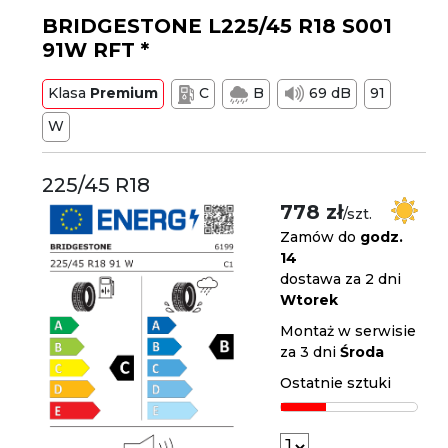
BRIDGESTONE L225/45 R18 S001
91W RFT *
Klasa
Premium
C
B
69 dB
91
W
225/45 R18
778 zł
/szt.
Zamów do
godz.
14
dostawa za 2 dni
Wtorek
Montaż w serwisie
za 3 dni
Środa
Ostatnie sztuki