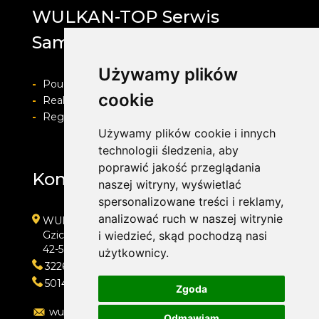
WULKAN-TOP Serwis
Samochodowy
Używamy plików
-
Pouczenie o prawie do odstapienia od umowy
cookie
-
Realizacja zamówienia i formy płatności
-
Regulamin i Polityka prywatności
Używamy plików cookie i innych
technologii śledzenia, aby
poprawić jakość przeglądania
Kontakt
naszej witryny, wyświetlać
spersonalizowane treści i reklamy,
analizować ruch w naszej witrynie
WULKAN-TOP Serwis Samochodowy
Gzichowska 108
i wiedzieć, skąd pochodzą nasi
42-504 Będzin
użytkownicy.
322692033
501410313
Zgoda
wulkan-top@wp.pl
Odmawiam