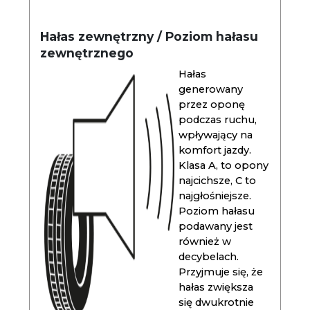
Hałas zewnętrzny / Poziom hałasu
zewnętrznego
Hałas
generowany
przez oponę
podczas ruchu,
wpływający na
komfort jazdy.
Klasa A, to opony
najcichsze, C to
najgłośniejsze.
Poziom hałasu
podawany jest
również w
decybelach.
Przyjmuje się, że
hałas zwiększa
się dwukrotnie