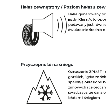
Hałas zewnętrzny / Poziom hałasu ze
Hałas generowany pr
jazdy. Klasa A, to opo
podawany jest również
dwukrotnie średnio o 
Przyczepność na śniegu
Oznaczenie 3PMSF - s
górskich, “góra ze śn
spełniają określone n
zimowych i całoroc
świadczące, że dana 
błotem i śniegiem.