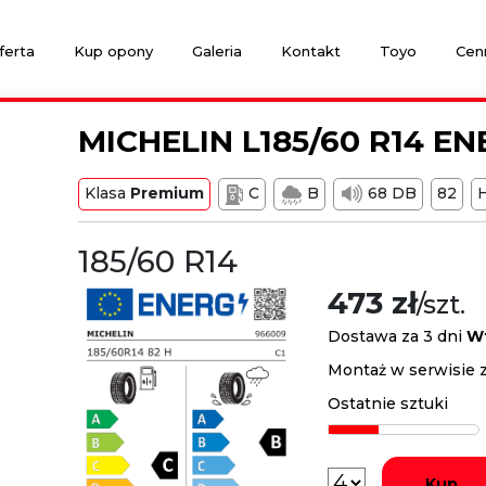
ferta
Kup opony
Galeria
Kontakt
Toyo
Cen
MICHELIN L185/60 R14 E
Klasa
Premium
C
B
68 DB
82
185/60 R14
473 zł
/szt.
Dostawa za 3 dni
W
Montaż w serwisie 
Ostatnie sztuki
Kup