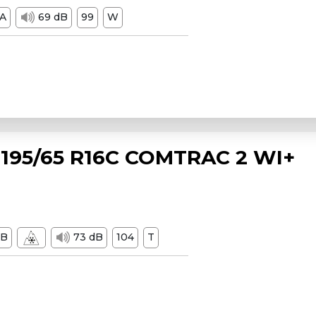
A
69 dB
99
W
195/65 R16C COMTRAC 2 WI+
B
73 dB
104
T