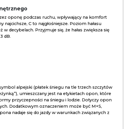
wnętrznego
zez oponę podczas ruchu, wpływający na komfort
ny najcichsze, C to najgłośniejsze. Poziom hałasu
 w decybelach. Przyjmuje się, że hałas zwiększa się
3 dB.
ymbol alpejski (płatek śniegu na tle trzech szczytów
ieżynką”), umieszczany jest na etykietach opon, które
ormy przyczepności na śniegu i lodzie. Dotyczy opon
znych. Dodatkowym oznaczeniem może być M+S,
opona nadaje się do jazdy w warunkach związanych z