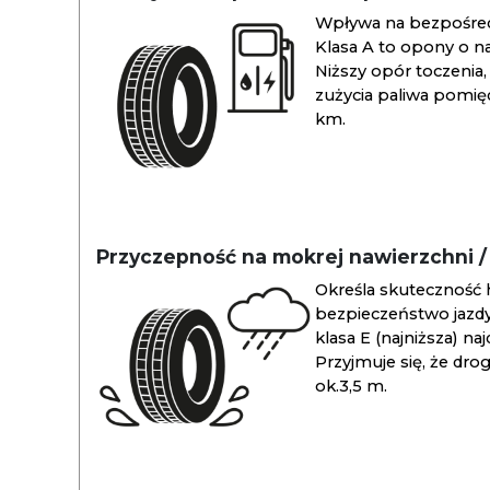
Wpływa na bezpośredn
Klasa A to opony o na
Niższy opór toczenia, 
zużycia paliwa pomiędz
km.
Przyczepność na mokrej nawierzchni 
Określa skuteczność 
bezpieczeństwo jazdy
klasa E (najniższa) na
Przyjmuje się, że dro
ok.3,5 m.