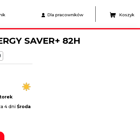
nik
Dla pracowników
Koszyk
NERGY SAVER+ 82H
H
torek
za 4 dni
Środa