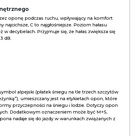
wnętrznego
zez oponę podczas ruchu, wpływający na komfort
ny najcichsze, C to najgłośniejsze. Poziom hałasu
 w decybelach. Przyjmuje się, że hałas zwiększa się
3 dB.
ymbol alpejski (płatek śniegu na tle trzech szczytów
ieżynką”), umieszczany jest na etykietach opon, które
ormy przyczepności na śniegu i lodzie. Dotyczy opon
znych. Dodatkowym oznaczeniem może być M+S,
opona nadaje się do jazdy w warunkach związanych z