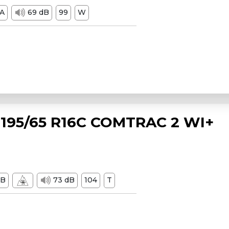
A
69 dB
99
W
195/65 R16C COMTRAC 2 WI+
B
73 dB
104
T