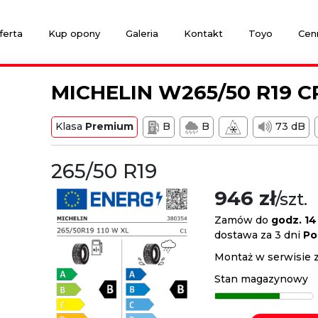
ferta
Kup opony
Galeria
Kontakt
Toyo
Cen
MICHELIN W265/50 R19 C
Klasa
Premium
B
B
73 dB
265/50 R19
946 zł
/szt.
Zamów do
godz. 14
dostawa za 3 dni
Po
Montaż w serwisie 
Stan magazynowy