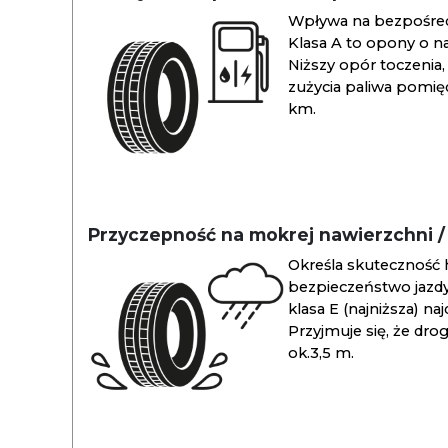
Wpływa na bezpośredn
Klasa A to opony o na
Niższy opór toczenia, 
zużycia paliwa pomiędz
km.
Przyczepność na mokrej nawierzchni 
Określa skuteczność 
bezpieczeństwo jazdy
klasa E (najniższa) na
Przyjmuje się, że dro
ok.3,5 m.