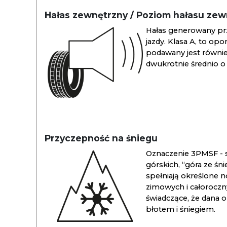
Hałas zewnętrzny / Poziom hałasu ze
Hałas generowany pr
jazdy. Klasa A, to opo
podawany jest również
dwukrotnie średnio o 
Przyczepność na śniegu
Oznaczenie 3PMSF - s
górskich, “góra ze śn
spełniają określone n
zimowych i całoroc
świadczące, że dana 
błotem i śniegiem.