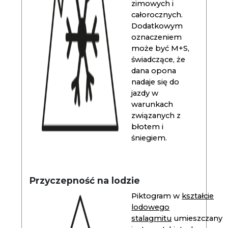
zimowych i
całorocznych.
Dodatkowym
oznaczeniem
może być M+S,
świadczące, że
dana opona
nadaje się do
jazdy w
warunkach
związanych z
błotem i
śniegiem.
Przyczepność na lodzie
Piktogram w
kształcie
lodowego
stalagmitu
umieszczany