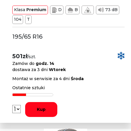
Klasa
Premium
D
B
73 dB
104
T
195/65 R16
501zł
/szt.
Zamów do
godz. 14
dostawa za 3 dni
Wtorek
Montaż w serwisie za 4 dni
Środa
Ostatnie sztuki
Kup