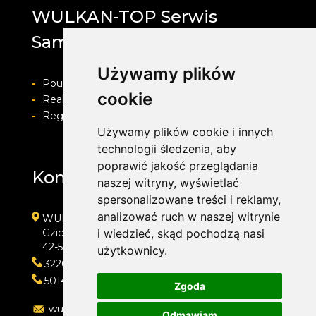
WULKAN-TOP Serwis
Samochodowy
Używamy plików
-
Pouczenie o prawie do odstapienia od umowy
cookie
-
Realizacja zamówienia i formy płatności
-
Regulamin i Polityka prywatności
Używamy plików cookie i innych
technologii śledzenia, aby
poprawić jakość przeglądania
Kontakt
naszej witryny, wyświetlać
spersonalizowane treści i reklamy,
analizować ruch w naszej witrynie
WULKAN-TOP Serwis Samochodowy
Gzichowska 108
i wiedzieć, skąd pochodzą nasi
42-504 Będzin
użytkownicy.
322692033
501410313
Zgoda
wulkan-top@wp.pl
Odmawiam