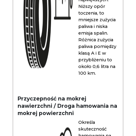
Niższy opór
toczenia, to
mniejsze zużycia
paliwa i niska
emisja spalin.
Różnica zużycia
paliwa pomiędzy
klasą A i E w
przybliżeniu to
około 0,6 litra na
100 km.
Przyczepność na mokrej
nawierzchni / Droga hamowania na
mokrej powierzchni
Określa
skuteczność
hamowania na