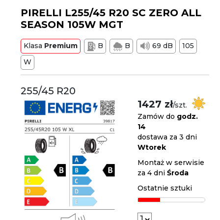
PIRELLI L255/45 R20 SC ZERO ALL
SEASON 105W MGT
Klasa
Premium
B
B
69 dB
105
W
255/45 R20
1427 zł
/szt.
Zamów do
godz.
14
dostawa za 3 dni
Wtorek
Montaż w serwisie
za 4 dni
Środa
Ostatnie sztuki