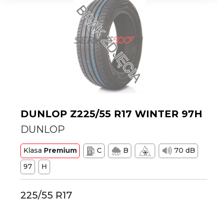
DUNLOP Z225/55 R17 WINTER 97H
DUNLOP
Klasa
Premium
C
B
70 dB
97
H
225/55 R17