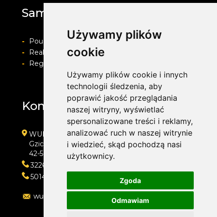
Samochodowy
Używamy plików
-
Pouczenie o prawie do odstapienia od umowy
cookie
-
Realizacja zamówienia i formy płatności
-
Regulamin i Polityka prywatności
Używamy plików cookie i innych
technologii śledzenia, aby
poprawić jakość przeglądania
Kontakt
naszej witryny, wyświetlać
spersonalizowane treści i reklamy,
analizować ruch w naszej witrynie
WULKAN-TOP Serwis Samochodowy
Gzichowska 108
i wiedzieć, skąd pochodzą nasi
42-504 Będzin
użytkownicy.
322692033
501410313
Zgoda
wulkan-top@wp.pl
Odmawiam