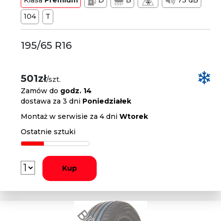
Klasa
Premium
D
B
73 dB
104
T
195/65 R16
501zł
/szt.
Zamów do
godz. 14
dostawa za 3 dni
Poniedziałek
Montaż w serwisie za 4 dni
Wtorek
Ostatnie sztuki
Kup