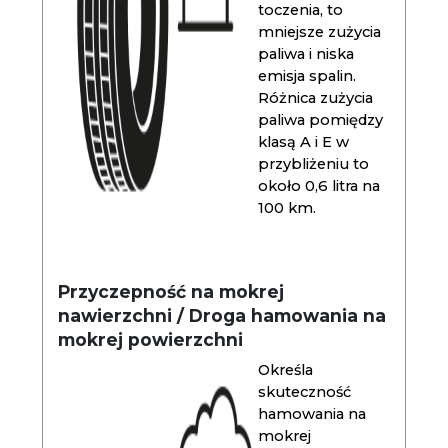
toczenia, to
mniejsze zużycia
paliwa i niska
emisja spalin.
Różnica zużycia
paliwa pomiędzy
klasą A i E w
przybliżeniu to
około 0,6 litra na
100 km.
Przyczepność na mokrej
nawierzchni / Droga hamowania na
mokrej powierzchni
Określa
skuteczność
hamowania na
mokrej