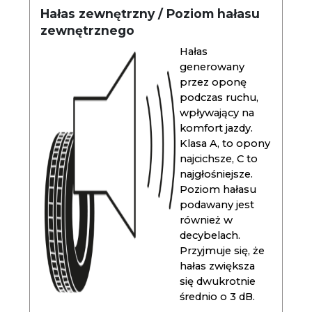
Hałas zewnętrzny / Poziom hałasu
zewnętrznego
Hałas
generowany
przez oponę
podczas ruchu,
wpływający na
komfort jazdy.
Klasa A, to opony
najcichsze, C to
najgłośniejsze.
Poziom hałasu
podawany jest
również w
decybelach.
Przyjmuje się, że
hałas zwiększa
się dwukrotnie
średnio o 3 dB.