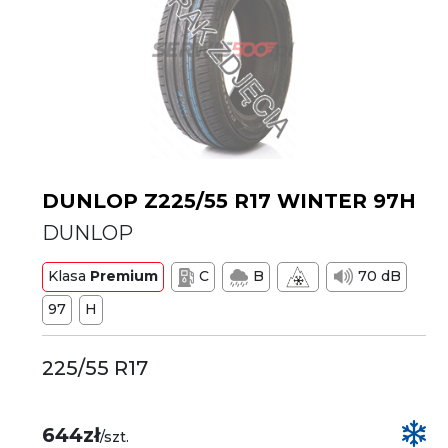
DUNLOP Z225/55 R17 WINTER 97H
DUNLOP
Klasa
Premium
C
B
70 dB
97
H
225/55 R17
644zł
/szt.