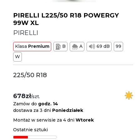
PIRELLI L225/50 R18 POWERGY
99W XL
PIRELLI
Klasa
Premium
B
A
69 dB
99
W
225/50 R18
678zł
/szt.
Zamów do
godz. 14
dostawa za 3 dni
Poniedziałek
Montaż w serwisie za 4 dni
Wtorek
Ostatnie sztuki