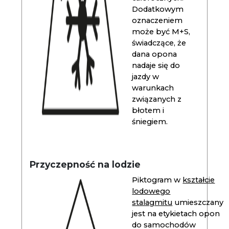
Dodatkowym
oznaczeniem
może być M+S,
świadczące, że
dana opona
nadaje się do
jazdy w
warunkach
związanych z
błotem i
śniegiem.
Przyczepność na lodzie
Piktogram w
kształcie
lodowego
stalagmitu
umieszczany
jest na etykietach opon
do samochodów