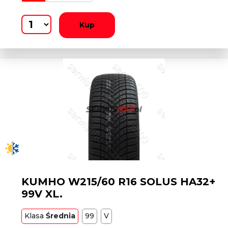
Kup
KUMHO W215/60 R16 SOLUS HA32+
99V XL.
Klasa
Średnia
99
V