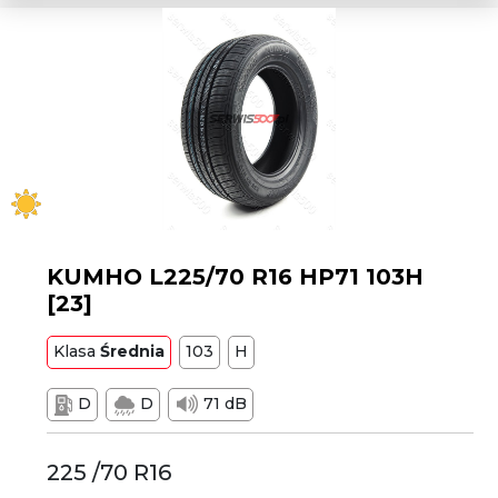
KUMHO L225/70 R16 HP71 103H
[23]
Klasa
Średnia
103
H
D
D
71 dB
225 /70 R16