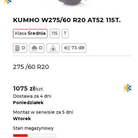
KUMHO W275/60 R20 AT52 115T.
Klasa
Średnia
115
T
D
D
73 dB
275 /60 R20
1075 zł
/szt.
Dostawa za 4 dni
Poniedziałek
Montaż w serwisie za 5 dni
Wtorek
Stan magazynowy