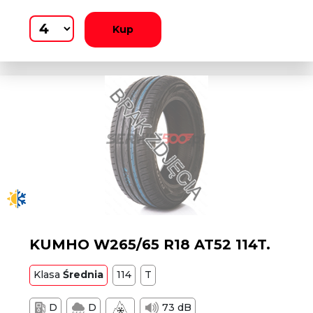
Kup
KUMHO W265/65 R18 AT52 114T.
Klasa
Średnia
114
T
D
D
73 dB