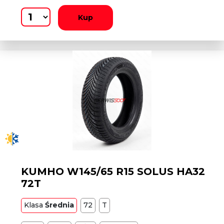
Kup
KUMHO W145/65 R15 SOLUS HA32
72T
Klasa
Średnia
72
T