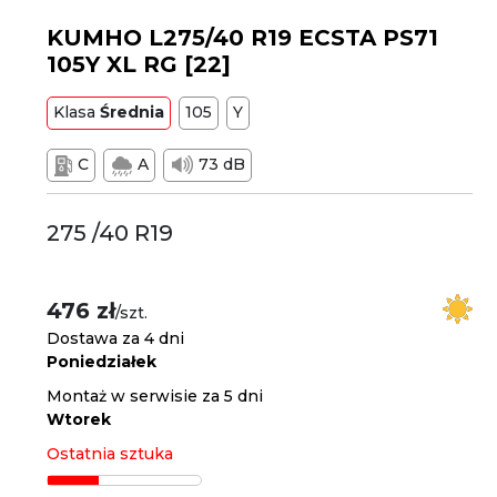
KUMHO L275/40 R19 ECSTA PS71
105Y XL RG [22]
Klasa
Średnia
105
Y
C
A
73 dB
275 /40 R19
476 zł
/szt.
Dostawa za 4 dni
Poniedziałek
Montaż w serwisie za 5 dni
Wtorek
Ostatnia sztuka