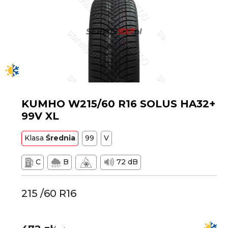
KUMHO W215/60 R16 SOLUS HA32+
99V XL
Klasa
Średnia
99
V
C
B
72 dB
215 /60 R16