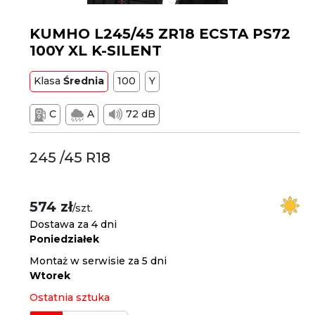
KUMHO L245/45 ZR18 ECSTA PS72
100Y XL K-SILENT
Klasa
Średnia
100
Y
C
A
72 dB
245 /45 R18
574 zł
/szt.
Dostawa za 4 dni
Poniedziałek
Montaż w serwisie za 5 dni
Wtorek
Ostatnia sztuka