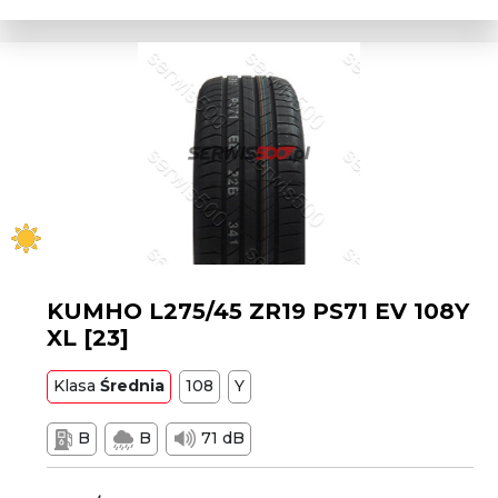
KUMHO L275/45 ZR19 PS71 EV 108Y
XL [23]
Klasa
Średnia
108
Y
B
B
71 dB