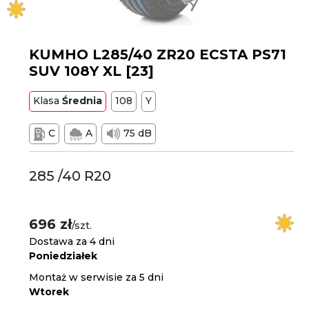
KUMHO L285/40 ZR20 ECSTA PS71
SUV 108Y XL [23]
Klasa
Średnia
108
Y
C
A
75 dB
285 /40 R20
696 zł
/szt.
Dostawa za 4 dni
Poniedziałek
Montaż w serwisie za 5 dni
Wtorek