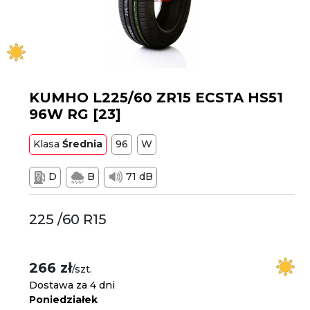
KUMHO L225/60 ZR15 ECSTA HS51
96W RG [23]
Klasa
Średnia
96
W
D
B
71 dB
225 /60 R15
266 zł
/szt.
Dostawa za 4 dni
Poniedziałek