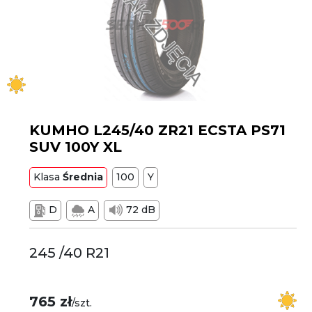
KUMHO L245/40 ZR21 ECSTA PS71
SUV 100Y XL
Klasa
Średnia
100
Y
D
A
72 dB
245 /40 R21
765 zł
/szt.