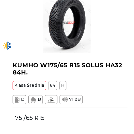
KUMHO W175/65 R15 SOLUS HA32
84H.
Klasa
Średnia
84
H
D
B
71 dB
175 /65 R15