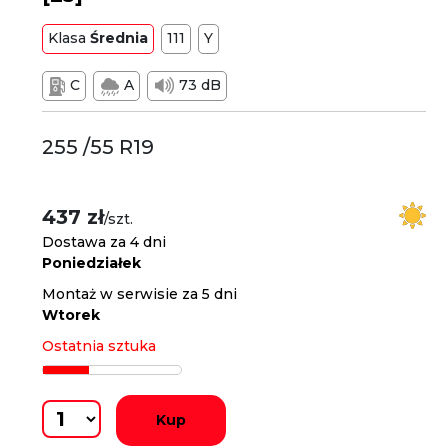
Klasa
Średnia
111
Y
C
A
73 dB
255 /55 R19
437 zł
/szt.
Dostawa za 4 dni
Poniedziałek
Montaż w serwisie za 5 dni
Wtorek
Ostatnia sztuka
Kup