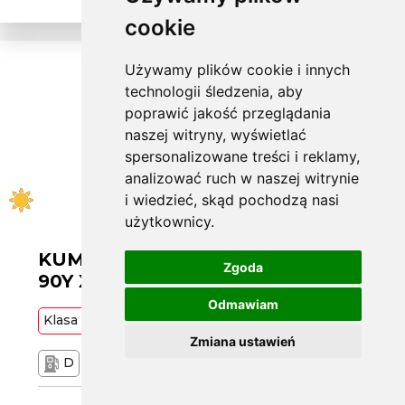
cookie
Używamy plików cookie i innych
technologii śledzenia, aby
poprawić jakość przeglądania
naszej witryny, wyświetlać
spersonalizowane treści i reklamy,
analizować ruch w naszej witrynie
i wiedzieć, skąd pochodzą nasi
użytkownicy.
KUMHO L245/30 ZR20 ECSTA PS71
Zgoda
90Y XL RG [22]
Odmawiam
Klasa
Średnia
90
Y
Zmiana ustawień
D
A
72 dB