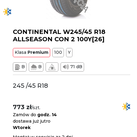
CONTINENTAL W245/45 R18
ALLSEASON CON 2 100Y[26]
Klasa
Premium
100
Y
B
B
71 dB
245 /45 R18
773 zł
/szt.
Zamów do
godz. 14
dostawa już jutro
Wtorek