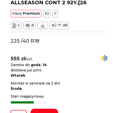
ALLSEASON CONT 2 92Y.[26
Klasa
Premium
92
Y
C
B
71 dB
225 /40 R18
555 zł
/szt.
Zamów do
godz. 14
dostawa już jutro
Wtorek
Montaż w serwisie za 2 dni
Środa
Stan magazynowy