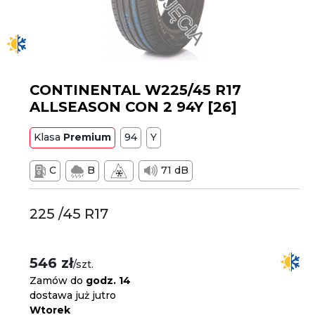
CONTINENTAL W225/45 R17
ALLSEASON CON 2 94Y [26]
Klasa
Premium
94
Y
C
B
71 dB
225 /45 R17
546 zł
/szt.
Zamów do
godz. 14
dostawa już jutro
Wtorek