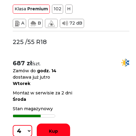
Klasa
Premium
102
H
A
B
72 dB
225 /55 R18
687 zł
/szt.
Zamów do
godz. 14
dostawa już jutro
Wtorek
Montaż w serwisie za 2 dni
Środa
Stan magazynowy
Kup