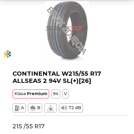
CONTINENTAL W215/55 R17
ALLSEAS 2 94V SL(+)[26]
Klasa
Premium
94
V
A
B
72 dB
215 /55 R17