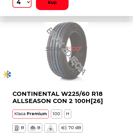
Kup
CONTINENTAL W225/60 R18
ALLSEASON CON 2 100H[26]
Klasa
Premium
100
H
B
B
70 dB