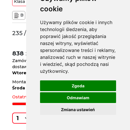
Klasa
Premium
96
W
cookie
B
B
72 dB
Używamy plików cookie i innych
technologii śledzenia, aby
235 /40 R19
poprawić jakość przeglądania
naszej witryny, wyświetlać
spersonalizowane treści i reklamy,
838 zł
/szt.
analizować ruch w naszej witrynie
Zamów do
godz. 14
i wiedzieć, skąd pochodzą nasi
dostawa już jutro
użytkownicy.
Wtorek
Montaż w serwisie za 2 dni
Zgoda
Środa
Ostatnia sztuka
Odmawiam
Zmiana ustawień
Kup