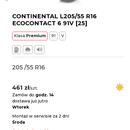
CONTINENTAL L205/55 R16
ECOCONTACT 6 91V [25]
Klasa
Premium
91
V
205 /55 R16
461 zł
/szt.
Zamów do
godz. 14
dostawa już jutro
Wtorek
Montaż w serwisie za 2 dni
Środa