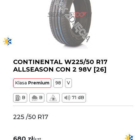
CONTINENTAL W225/50 R17
ALLSEASON CON 2 98V [26]
Klasa
Premium
98
V
B
B
71 dB
225 /50 R17
680 zł
/szt.