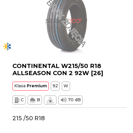
CONTINENTAL W215/50 R18
ALLSEASON CON 2 92W [26]
Klasa
Premium
92
W
C
B
70 dB
215 /50 R18