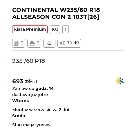
CONTINENTAL W235/60 R18
ALLSEASON CON 2 103T[26]
Klasa
Premium
103
T
B
B
70 dB
235 /60 R18
693 zł
/szt.
Zamów do
godz. 14
dostawa już jutro
Wtorek
Montaż w serwisie za 2 dni
Środa
Stan magazynowy