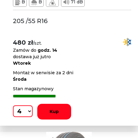
B
B
71 dB
205 /55 R16
480 zł
/szt.
Zamów do
godz. 14
dostawa już jutro
Wtorek
Montaż w serwisie za 2 dni
Środa
Stan magazynowy
Kup