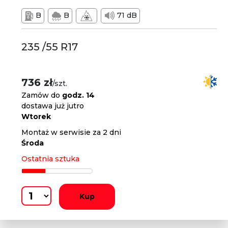
B
B
71 dB
235 /55 R17
736 zł
/szt.
Zamów do
godz. 14
dostawa już jutro
Wtorek
Montaż w serwisie za 2 dni
Środa
Ostatnia sztuka
Kup