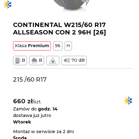
CONTINENTAL W215/60 R17
ALLSEASON CON 2 96H [26]
Klasa
Premium
96
H
B
B
70 dB
215 /60 R17
660 zł
/szt.
Zamów do
godz. 14
dostawa już jutro
Wtorek
Montaż w serwisie za 2 dni
Środa