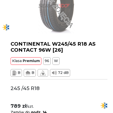
CONTINENTAL W245/45 R18 AS
CONTACT 96W [26]
Klasa
Premium
96
W
B
B
72 dB
245 /45 R18
789 zł
/szt.
Zamów do
godz. 14