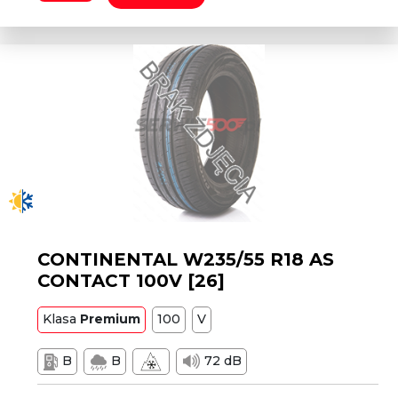
CONTINENTAL W235/55 R18 AS
CONTACT 100V [26]
Klasa
Premium
100
V
B
B
72 dB