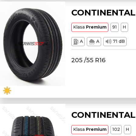
CONTINENTAL 
Klasa
Premium
91
H
A
A
71 dB
205 /55 R16
CONTINENTAL L
Klasa
Premium
102
H