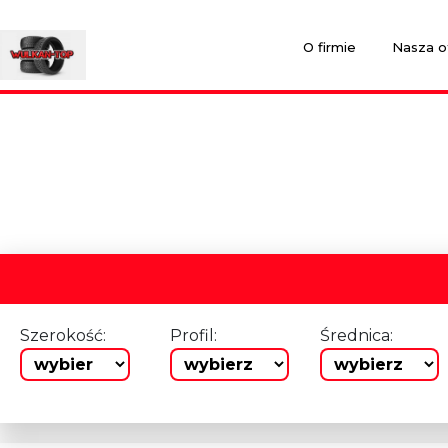
O firmie
Nasza o
Szerokość:
Profil:
Średnica: