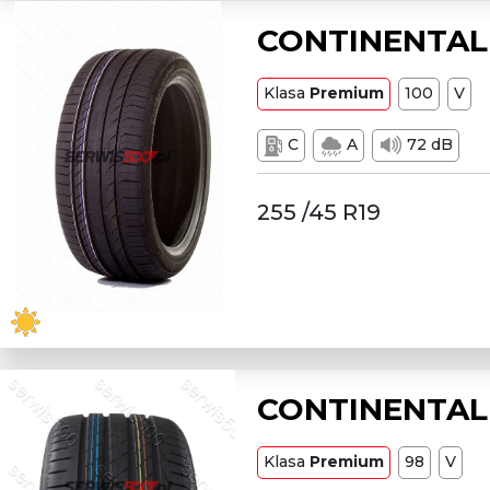
CONTINENTAL 
Klasa
Premium
100
V
C
A
72 dB
255 /45 R19
CONTINENTAL L
Klasa
Premium
98
V