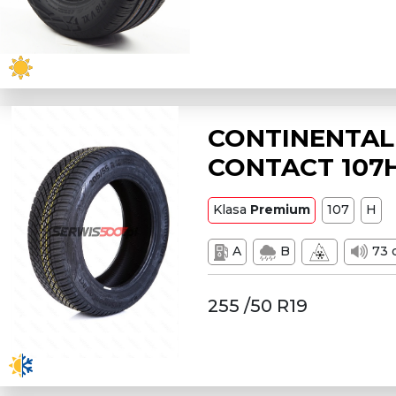
CONTINENTAL
CONTACT 107
Klasa
Premium
107
H
A
B
73 
255 /50 R19