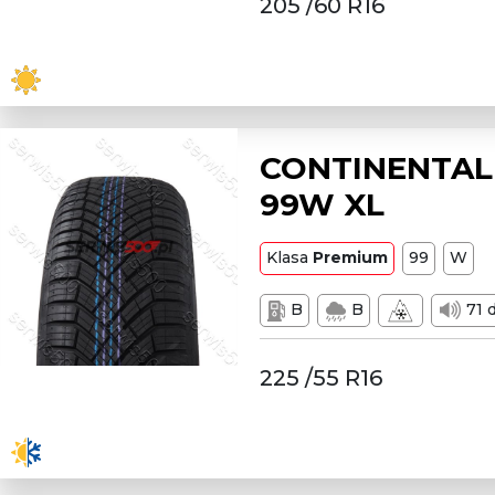
205 /60 R16
CONTINENTAL 
99W XL
Klasa
Premium
99
W
B
B
71 
225 /55 R16