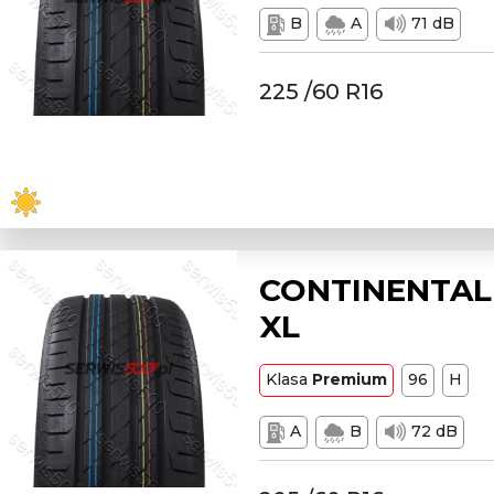
B
A
71 dB
225 /60 R16
CONTINENTAL 
XL
Klasa
Premium
96
H
A
B
72 dB