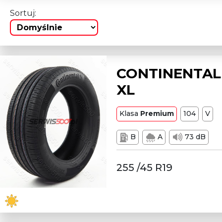
Sortuj:
CONTINENTAL 
XL
Klasa
Premium
104
V
B
A
73 dB
255 /45 R19