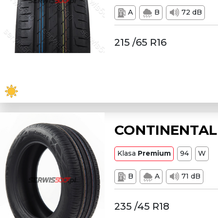
A
B
72 dB
215 /65 R16
CONTINENTAL 
Klasa
Premium
94
W
B
A
71 dB
235 /45 R18